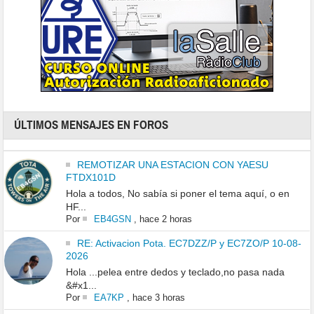
ÚLTIMOS MENSAJES EN FOROS
REMOTIZAR UNA ESTACION CON YAESU
FTDX101D
Hola a todos, No sabía si poner el tema aquí, o en
HF...
Por
EB4GSN
,
hace 2 horas
RE: Activacion Pota. EC7DZZ/P y EC7ZO/P 10-08-
2026
Hola ...pelea entre dedos y teclado,no pasa nada
&#x1...
Por
EA7KP
,
hace 3 horas