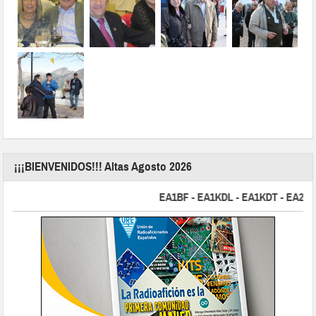
¡¡¡BIENVENIDOS!!! Altas Agosto 2026
EA1BF - EA1KDL - EA1KDT - EA2FBJ - E