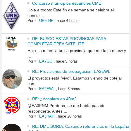
Concurso municipios españoles CME
Hola a todos: Este fin de semana se celebra el
concur...
Por
URE-HF
,
hace 4 horas
RE: BUSCO ESTAS PROVINCIAS PARA
COMPLETAR TPEA SATELITE
Hola...a mí es la única provincia que me falta en cw y
...
Por
EA7GG
,
hace 5 horas
RE: Previsiones de propagación: EA2EWL
El proyectos está "vivo". Estamos viendo de cotejar
con...
Por
EA2EWL
,
hace 6 horas
RE: ¿Acoplará en 40m?
@EA3FNM Perdona, se me había pasado
responderte. Antes ...
Por
EA3HAH
,
hace 20 horas
RE: DME SORIA: Cazando referencias en la España