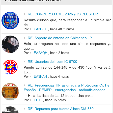
RE: CONCURSO CME 2026 y DXCLUSTER
Resulta curioso que, para responder a un simple hilo
de...
Por
EA3GEH
,
hace 48 minutos
RE: Soporte de Antena en Chimenea...?
Hola, tu pregunta no tiene una simple respuesta ya
que ...
Por
EA2AQH
,
hace 2 horas
RE: Usuarios del Icom IC-9700
Puede abrirse de 144-148 y de 430-450. Y ya está.
Lo...
Por
EA3HAH
,
hace 4 horas
RE: Frecuencias HF asignada a Protección Civil en
España - REMER - emergencias - radioaficionados
· Hola, La lista de las 12 frecuencias par...
Por
EC1T
,
hace 15 horas
RE: Repuesto para fuente Alinco DM-330