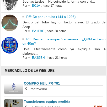
Buenas tardes. No coincide la forma con el d...
Por
EC1A
,
hace 17 horas
RE: Dx por un tubo (144 a 1296)
Dentro del Tubo hay un factor clave: El grado de
Acop...
Por
EA1FBF
,
hace 20 horas
RE: Desde que empezó el verano... ¿QRM extremo
en 40m?
Hola! Efectivamente...como ya expliqué son 4
plafones...
Por
EA3GEH
,
hace 21 horas
MERCADILLO DE LA WEB URE
COMPRO HEIL PR-781
Pontevedra
Transiciones equipo medida