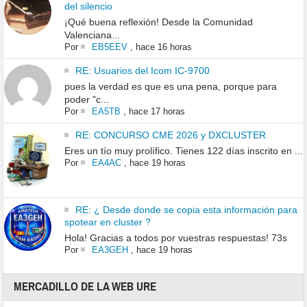
del silencio
¡Qué buena reflexión! Desde la Comunidad
Valenciana...
Por
EB5EEV
,
hace 16 horas
RE: Usuarios del Icom IC-9700
pues la verdad es que es una pena, porque para
poder "c...
Por
EA5TB
,
hace 17 horas
RE: CONCURSO CME 2026 y DXCLUSTER
Eres un tío muy prolífico. Tienes 122 días inscrito en ...
Por
EA4AC
,
hace 19 horas
RE: ¿ Desde donde se copia esta información para
spotear en cluster ?
Hola! Gracias a todos por vuestras respuestas! 73s
Por
EA3GEH
,
hace 19 horas
MERCADILLO DE LA WEB URE