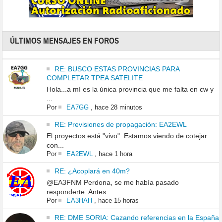
ÚLTIMOS MENSAJES EN FOROS
RE: BUSCO ESTAS PROVINCIAS PARA
COMPLETAR TPEA SATELITE
Hola...a mí es la única provincia que me falta en cw y
...
Por
EA7GG
,
hace 28 minutos
RE: Previsiones de propagación: EA2EWL
El proyectos está "vivo". Estamos viendo de cotejar
con...
Por
EA2EWL
,
hace 1 hora
RE: ¿Acoplará en 40m?
@EA3FNM Perdona, se me había pasado
responderte. Antes ...
Por
EA3HAH
,
hace 15 horas
RE: DME SORIA: Cazando referencias en la España