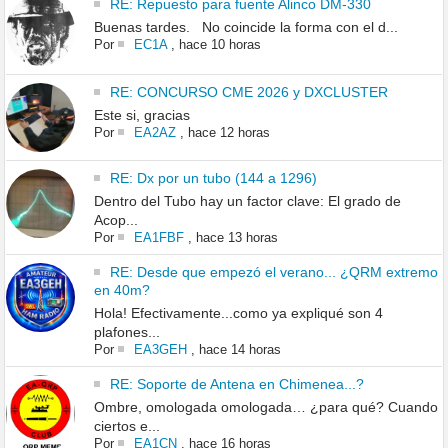
RE: Repuesto para fuente Alinco DM-330
Buenas tardes. No coincide la forma con el d...
Por
EC1A
,
hace 10 horas
RE: CONCURSO CME 2026 y DXCLUSTER
Este si, gracias
Por
EA2AZ
,
hace 12 horas
RE: Dx por un tubo (144 a 1296)
Dentro del Tubo hay un factor clave: El grado de
Acop...
Por
EA1FBF
,
hace 13 horas
RE: Desde que empezó el verano... ¿QRM extremo
en 40m?
Hola! Efectivamente...como ya expliqué son 4
plafones...
Por
EA3GEH
,
hace 14 horas
RE: Soporte de Antena en Chimenea...?
Ombre, omologada omologada… ¿para qué? Cuando
ciertos e...
Por
EA1CN
,
hace 16 horas