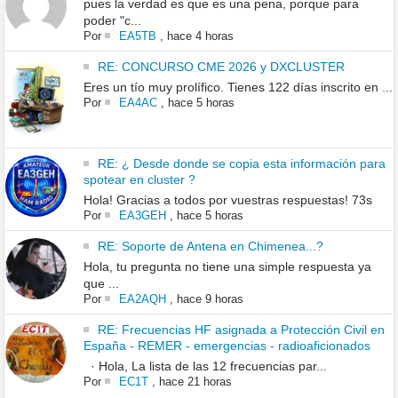
pues la verdad es que es una pena, porque para
poder "c...
Por
EA5TB
,
hace 4 horas
RE: CONCURSO CME 2026 y DXCLUSTER
Eres un tío muy prolífico. Tienes 122 días inscrito en ...
Por
EA4AC
,
hace 5 horas
RE: ¿ Desde donde se copia esta información para
spotear en cluster ?
Hola! Gracias a todos por vuestras respuestas! 73s
Por
EA3GEH
,
hace 5 horas
RE: Soporte de Antena en Chimenea...?
Hola, tu pregunta no tiene una simple respuesta ya
que ...
Por
EA2AQH
,
hace 9 horas
RE: Frecuencias HF asignada a Protección Civil en
España - REMER - emergencias - radioaficionados
· Hola, La lista de las 12 frecuencias par...
Por
EC1T
,
hace 21 horas