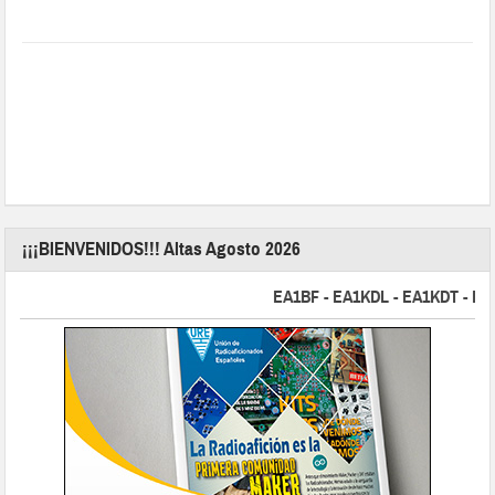
¡¡¡BIENVENIDOS!!! Altas Agosto 2026
EA1BF - EA1KDL - EA1KDT - EA2FB