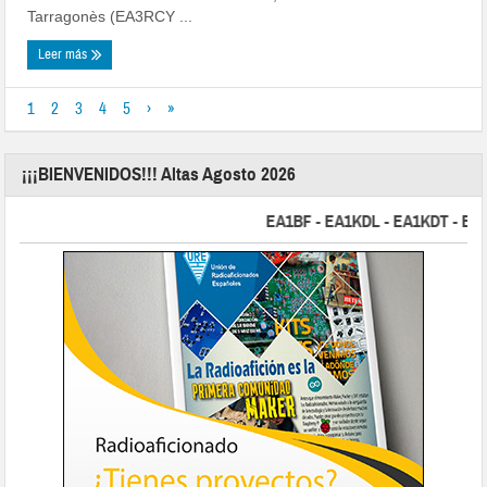
Tarragonès (EA3RCY ...
Leer más
1
2
3
4
5
›
»
¡¡¡BIENVENIDOS!!! Altas Agosto 2026
EA1BF - EA1KDL - EA1KDT - EA2FBJ