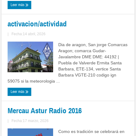
Leer más
activacion/actividad
|
Fecha:14 abril, 2026
Dia de aragon, San jorge Comarcas
Aragon; comarca Gudar-
Javalambre DME DME: 44192 |
Puebla de Valverde Ermita Santa
Barbara, ETE-134, vertice Santa
Barbara VGTE-210 codigo ign
59075 si la meteorologia ...
Leer más
Mercau Astur Radio 2016
|
Fecha:17 marzo, 2026
Como es tradición se celebrará en