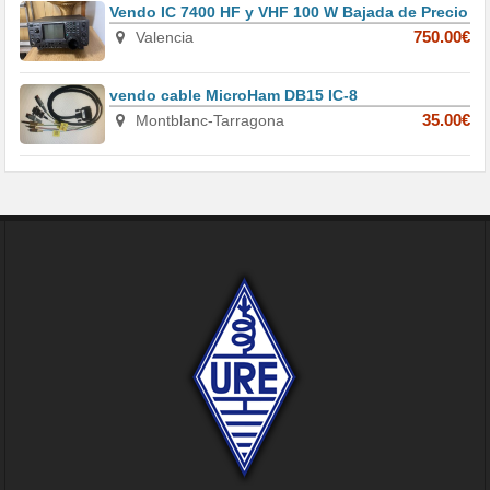
Vendo IC 7400 HF y VHF 100 W Bajada de Precio
Valencia
750.00€
vendo cable MicroHam DB15 IC-8
Montblanc-Tarragona
35.00€