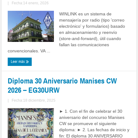
|
Fecha:14 enero, 2026
WINLINK es un sistema de
mensajería por radio (tipo 'correo
electrónico' y formularios) basado
en almacenamiento y reenvío
(store-and-forward), útil cuando
fallan las comunicaciones
convencionales. VA ...
Leer más
Diploma 30 Aniversario Manises CW
2026 – EG30URW
|
Fecha:18 diciembre, 2025
► 1. Con el fin de celebrar el 30
aniversario del concurso Manises
CW se promueve el siguiente
diploma: ► 2. Las fechas de inicio y
fin: El diploma 30 ANIVERSARIO