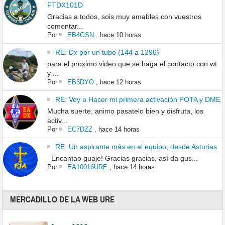
FTDX101D
Gracias a todos, sois muy amables con vuestros
comentar...
Por
EB4GSN
,
hace 10 horas
RE: Dx por un tubo (144 a 1296)
para el proximo video que se haga el contacto con wt
y ...
Por
EB3DYO
,
hace 12 horas
RE: Voy a Hacer mi primera activación POTA y DME
Mucha suerte, animo pasatelo bien y disfruta, los
activ...
Por
EC7DZZ
,
hace 14 horas
RE: Un aspirante más en el equipo, desde Asturias
Encantao guaje! Gracias gracias, así da gus...
Por
EA10016URE
,
hace 14 horas
MERCADILLO DE LA WEB URE