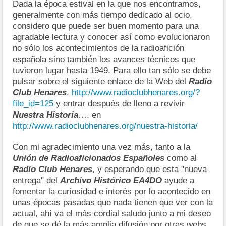
Dada la época estival en la que nos encontramos,
generalmente con más tiempo dedicado al ocio,
considero que puede ser buen momento para una
agradable lectura y conocer así como evolucionaron
no sólo los acontecimientos de la radioafición
española sino también los avances técnicos que
tuvieron lugar hasta 1949. Para ello tan sólo se debe
pulsar sobre el siguiente enlace de la Web del
Radio
Club Henares
,
http://www.radioclubhenares.org/?
file_id=125
y entrar después de lleno a revivir
Nuestra Historia
…. en
http://www.radioclubhenares.org/nuestra-historia/
Con mi agradecimiento una vez más, tanto a la
Unión de Radioaficionados Españoles
como al
Radio Club Henares
, y esperando que esta "nueva
entrega" del
Archivo Histórico EA4DO
ayude a
fomentar la curiosidad e interés por lo acontecido en
unas épocas pasadas que nada tienen que ver con la
actual, ahí va el más cordial saludo junto a mi deseo
de que se dé la más amplia difusión por otras webs