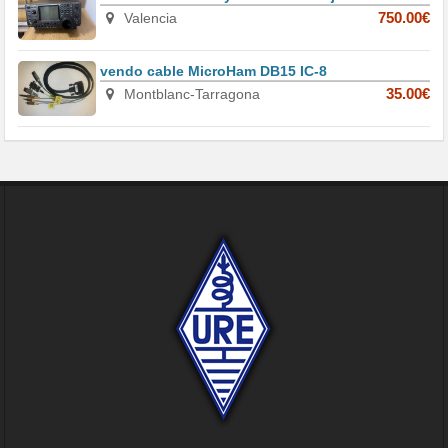
Valencia
750.00€
vendo cable MicroHam DB15 IC-8
Montblanc-Tarragona
35.00€