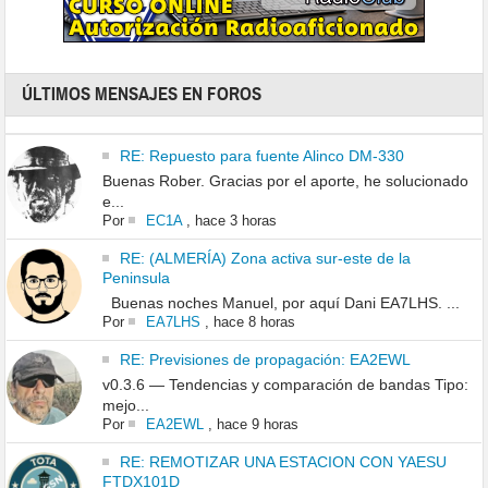
ÚLTIMOS MENSAJES EN FOROS
RE: Repuesto para fuente Alinco DM-330
Buenas Rober. Gracias por el aporte, he solucionado
e...
Por
EC1A
,
hace 3 horas
RE: (ALMERÍA) Zona activa sur-este de la
Peninsula
Buenas noches Manuel, por aquí Dani EA7LHS. ...
Por
EA7LHS
,
hace 8 horas
RE: Previsiones de propagación: EA2EWL
v0.3.6 — Tendencias y comparación de bandas Tipo:
mejo...
Por
EA2EWL
,
hace 9 horas
RE: REMOTIZAR UNA ESTACION CON YAESU
FTDX101D