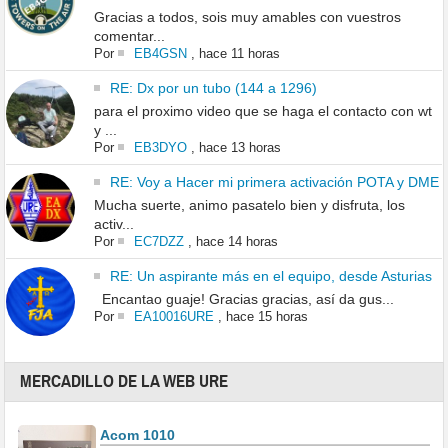
Gracias a todos, sois muy amables con vuestros
comentar...
Por
EB4GSN
,
hace 11 horas
RE: Dx por un tubo (144 a 1296)
para el proximo video que se haga el contacto con wt
y ...
Por
EB3DYO
,
hace 13 horas
RE: Voy a Hacer mi primera activación POTA y DME
Mucha suerte, animo pasatelo bien y disfruta, los
activ...
Por
EC7DZZ
,
hace 14 horas
RE: Un aspirante más en el equipo, desde Asturias
Encantao guaje! Gracias gracias, así da gus...
Por
EA10016URE
,
hace 15 horas
MERCADILLO DE LA WEB URE
Acom 1010