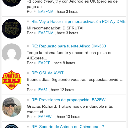
+1 como @ea5jtf y con Android es OK (pero es de
pago au...
Por
EA3FNM
,
hace 3 horas
RE: Voy a Hacer mi primera activación POTA y DME
Mi recomendación: DISFRUTA!
Por
EA3FNM
,
hace 3 horas
RE: Repuesto para fuente Alinco DM-330
Tengo la misma fuente y encontré esa pieza en
AliExpres...
Por
EA2CF
,
hace 8 horas
RE: QSL de XV9T
Buenos días. Siguiendo vuestras respuestas envié la
s...
Por
EA5J
,
hace 12 horas
RE: Previsiones de propagación: EA2EWL
Gracias Richard. Trataremos de ir dándole más
exactitud...
Por
EA2EWL
,
hace 13 horas
RE: Soporte de Antena en Chimenea...?