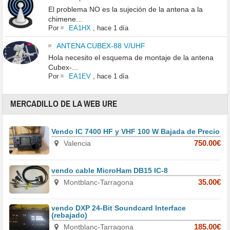
El problema NO es la sujeción de la antena a la
chimene...
Por
EA1HX
,
hace 1 día
ANTENA CUBEX-88 V/UHF
Hola necesito el esquema de montaje de la antena
Cubex-...
Por
EA1EV
,
hace 1 día
MERCADILLO DE LA WEB URE
Vendo IC 7400 HF y VHF 100 W Bajada de Precio
Valencia
750.00€
vendo cable MicroHam DB15 IC-8
Montblanc-Tarragona
35.00€
vendo DXP 24-Bit Soundcard Interface
(rebajado)
Montblanc-Tarragona
185.00€