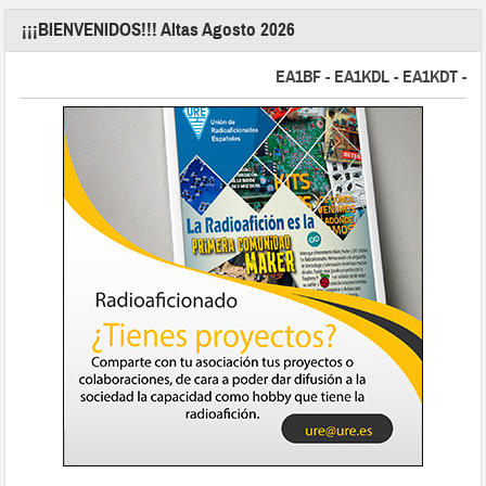
¡¡¡BIENVENIDOS!!! Altas Agosto 2026
EA1BF - EA1KDL - EA1KDT - EA2F