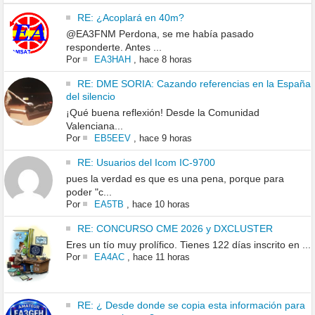
RE: ¿Acoplará en 40m?
@EA3FNM Perdona, se me había pasado
responderte. Antes ...
Por
EA3HAH
,
hace 8 horas
RE: DME SORIA: Cazando referencias en la España
del silencio
¡Qué buena reflexión! Desde la Comunidad
Valenciana...
Por
EB5EEV
,
hace 9 horas
RE: Usuarios del Icom IC-9700
pues la verdad es que es una pena, porque para
poder "c...
Por
EA5TB
,
hace 10 horas
RE: CONCURSO CME 2026 y DXCLUSTER
Eres un tío muy prolífico. Tienes 122 días inscrito en ...
Por
EA4AC
,
hace 11 horas
RE: ¿ Desde donde se copia esta información para