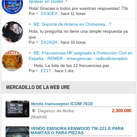
spotear en cluster ?
Hola! Gracias a todos por vuestras respuestas! 73s
Por
EA3GEH
,
hace 11 horas
RE: Soporte de Antena en Chimenea...?
Hola, tu pregunta no tiene una simple respuesta ya
que ...
Por
EA2AQH
,
hace 16 horas
RE: Frecuencias HF asignada a Protección Civil en
España - REMER - emergencias - radioaficionados
· Hola, La lista de las 12 frecuencias par...
Por
EC1T
,
hace 1 día
MERCADILLO DE LA WEB URE
Vendo transceptor ICOM 7610
Daganzo de Arriba
2,300.00€
(Madrid)
VENDO EMISORA KENWOOD TM-221-E PARA
MANITAS O PARA PIEZAS