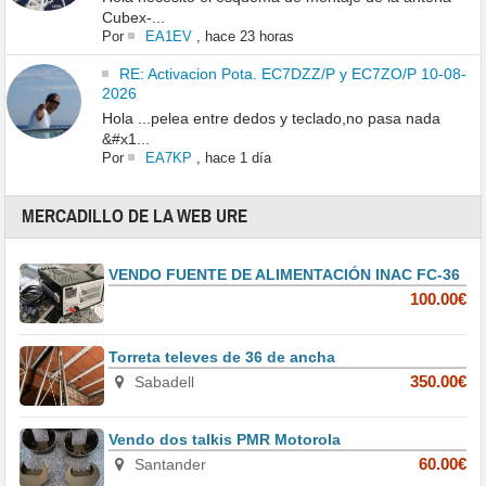
Cubex-...
Por
EA1EV
,
hace 23 horas
RE: Activacion Pota. EC7DZZ/P y EC7ZO/P 10-08-
2026
Hola ...pelea entre dedos y teclado,no pasa nada
&#x1...
Por
EA7KP
,
hace 1 día
MERCADILLO DE LA WEB URE
VENDO FUENTE DE ALIMENTACIÓN INAC FC-36
100.00€
Torreta televes de 36 de ancha
Sabadell
350.00€
Vendo dos talkis PMR Motorola
Santander
60.00€