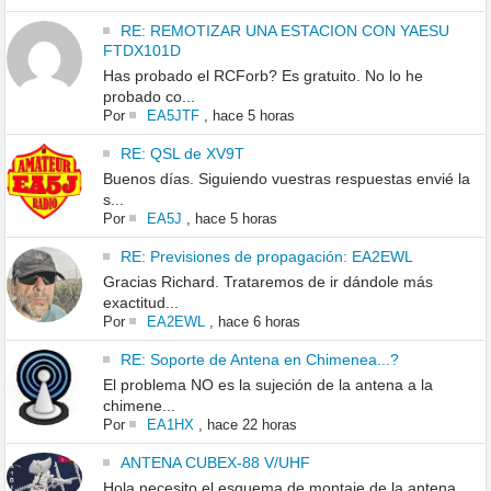
RE: REMOTIZAR UNA ESTACION CON YAESU
FTDX101D
Has probado el RCForb? Es gratuito. No lo he
probado co...
Por
EA5JTF
,
hace 5 horas
RE: QSL de XV9T
Buenos días. Siguiendo vuestras respuestas envié la
s...
Por
EA5J
,
hace 5 horas
RE: Previsiones de propagación: EA2EWL
Gracias Richard. Trataremos de ir dándole más
exactitud...
Por
EA2EWL
,
hace 6 horas
RE: Soporte de Antena en Chimenea...?
El problema NO es la sujeción de la antena a la
chimene...
Por
EA1HX
,
hace 22 horas
ANTENA CUBEX-88 V/UHF
Hola necesito el esquema de montaje de la antena