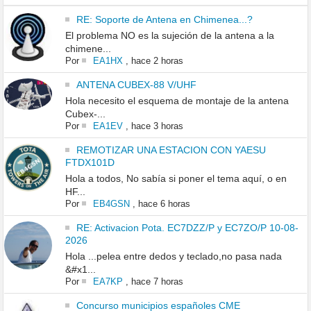
RE: Soporte de Antena en Chimenea...?
El problema NO es la sujeción de la antena a la
chimene...
Por
EA1HX
,
hace 2 horas
ANTENA CUBEX-88 V/UHF
Hola necesito el esquema de montaje de la antena
Cubex-...
Por
EA1EV
,
hace 3 horas
REMOTIZAR UNA ESTACION CON YAESU
FTDX101D
Hola a todos, No sabía si poner el tema aquí, o en
HF...
Por
EB4GSN
,
hace 6 horas
RE: Activacion Pota. EC7DZZ/P y EC7ZO/P 10-08-
2026
Hola ...pelea entre dedos y teclado,no pasa nada
&#x1...
Por
EA7KP
,
hace 7 horas
Concurso municipios españoles CME