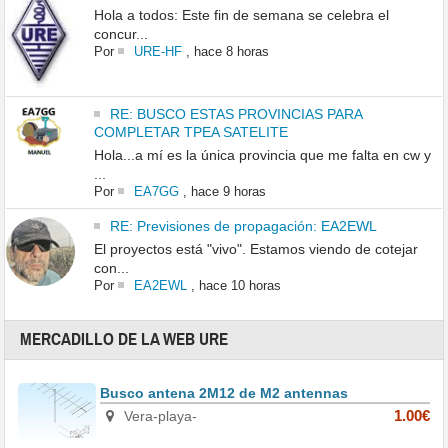
Hola a todos: Este fin de semana se celebra el
concur...
Por
URE-HF
,
hace 8 horas
RE: BUSCO ESTAS PROVINCIAS PARA
COMPLETAR TPEA SATELITE
Hola...a mí es la única provincia que me falta en cw y
...
Por
EA7GG
,
hace 9 horas
RE: Previsiones de propagación: EA2EWL
El proyectos está "vivo". Estamos viendo de cotejar
con...
Por
EA2EWL
,
hace 10 horas
MERCADILLO DE LA WEB URE
Busco antena 2M12 de M2 antennas
Vera-playa-
1.00€