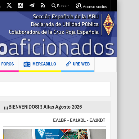
Buscar
Acceso socios
FOROS
MERCADILLO
URE WEB
¡¡¡BIENVENIDOS!!! Altas Agosto 2026
EA1BF - EA1KDL - EA1KDT - EA2FBJ - EA2FJU - 