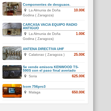
Componentes de desguace.
La Almunia de Doña
10.00€
Godina ( Zaragoza)
CARCASA VACIA EQUIPO RADIO
ANTIGUO
La Almunia de Doña
1.00€
Godina ( Zaragoza)
ANTENA DIRECTIVA UHF
Calatorao ( Zaragoza )
25.00€
Se vende emisora KENWOOD TS-
590S con el paso final averiado
Soria
625.00€
Icom 756pro3
Malaga
650.00€