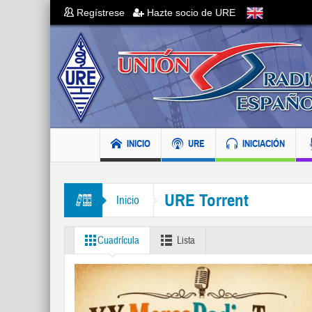
Regístrese
Hazte socio de URE
INICIO
URE
INICIACIÓN
URE Torrent
Inicio
Cuadrícula
Lista