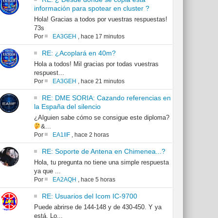
información para spotear en cluster ?
Hola! Gracias a todos por vuestras respuestas!
73s
Por
EA3GEH
,
hace 17 minutos
RE: ¿Acoplará en 40m?
Hola a todos! Mil gracias por todas vuestras
respuest...
Por
EA3GEH
,
hace 21 minutos
RE: DME SORIA: Cazando referencias en
la España del silencio
¿Alguien sabe cómo se consigue este diploma?
&...
Por
EA1IIF
,
hace 2 horas
RE: Soporte de Antena en Chimenea...?
Hola, tu pregunta no tiene una simple respuesta
ya que ...
Por
EA2AQH
,
hace 5 horas
RE: Usuarios del Icom IC-9700
Puede abrirse de 144-148 y de 430-450. Y ya
está. Lo...