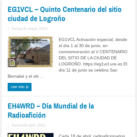
EG1VCL – Quinto Centenario del sitio
ciudad de Logroño
|
Fecha:31 mayo, 2021
EG1VCL Activación especial, desde
el día 1 al 30 de junio, en
conmemoración al V CENTENARIO
DEL SITIO DE LA CIUDAD DE
LOGROÑO. https://eg1vcl.ure.es El
día 11 de junio se celebra San
Bernabé y el siti ...
Leer más
EH4WRD – Día Mundial de la
Radioafición
|
Fecha:09 abril, 2021
Cada 18 de abril, radioaficionados