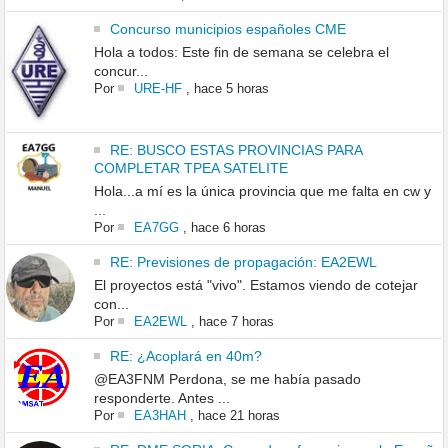
Concurso municipios españoles CME
Hola a todos: Este fin de semana se celebra el
concur...
Por
URE-HF
,
hace 5 horas
RE: BUSCO ESTAS PROVINCIAS PARA
COMPLETAR TPEA SATELITE
Hola...a mí es la única provincia que me falta en cw y
...
Por
EA7GG
,
hace 6 horas
RE: Previsiones de propagación: EA2EWL
El proyectos está "vivo". Estamos viendo de cotejar
con...
Por
EA2EWL
,
hace 7 horas
RE: ¿Acoplará en 40m?
@EA3FNM Perdona, se me había pasado
responderte. Antes ...
Por
EA3HAH
,
hace 21 horas