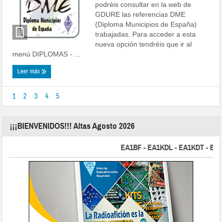
podréis consultar en la web de
GDURE las referencias DME
(Diploma Municipios de España)
trabajadas. Para acceder a esta
nueva opción tendréis que ir al
menú DIPLOMAS - ...
Leer más
1
2
3
4
5
¡¡¡BIENVENIDOS!!! Altas Agosto 2026
EA1BF - EA1KDL - EA1KDT - EA2FBJ