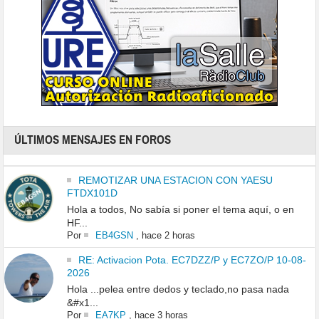
ÚLTIMOS MENSAJES EN FOROS
REMOTIZAR UNA ESTACION CON YAESU
FTDX101D
Hola a todos, No sabía si poner el tema aquí, o en
HF...
Por
EB4GSN
,
hace 2 horas
RE: Activacion Pota. EC7DZZ/P y EC7ZO/P 10-08-
2026
Hola ...pelea entre dedos y teclado,no pasa nada
&#x1...
Por
EA7KP
,
hace 3 horas