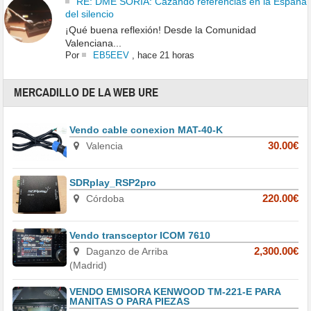
RE: DME SORIA: Cazando referencias en la España
del silencio
¡Qué buena reflexión! Desde la Comunidad
Valenciana...
Por
EB5EEV
,
hace 21 horas
MERCADILLO DE LA WEB URE
Vendo cable conexion MAT-40-K
Valencia
30.00€
SDRplay_RSP2pro
Córdoba
220.00€
Vendo transceptor ICOM 7610
Daganzo de Arriba
2,300.00€
(Madrid)
VENDO EMISORA KENWOOD TM-221-E PARA
MANITAS O PARA PIEZAS