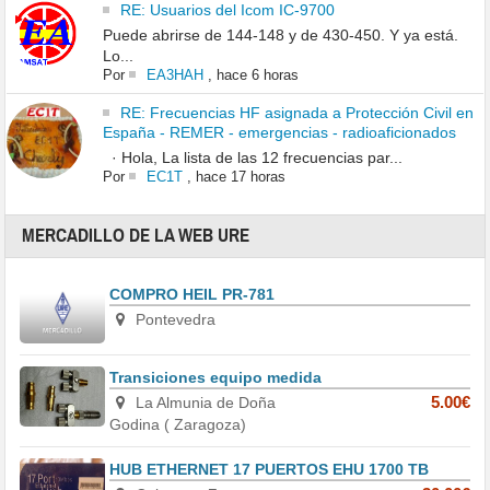
RE: Usuarios del Icom IC-9700
Puede abrirse de 144-148 y de 430-450. Y ya está.
Lo...
Por
EA3HAH
,
hace 6 horas
RE: Frecuencias HF asignada a Protección Civil en
España - REMER - emergencias - radioaficionados
· Hola, La lista de las 12 frecuencias par...
Por
EC1T
,
hace 17 horas
MERCADILLO DE LA WEB URE
COMPRO HEIL PR-781
Pontevedra
Transiciones equipo medida
La Almunia de Doña
5.00€
Godina ( Zaragoza)
HUB ETHERNET 17 PUERTOS EHU 1700 TB