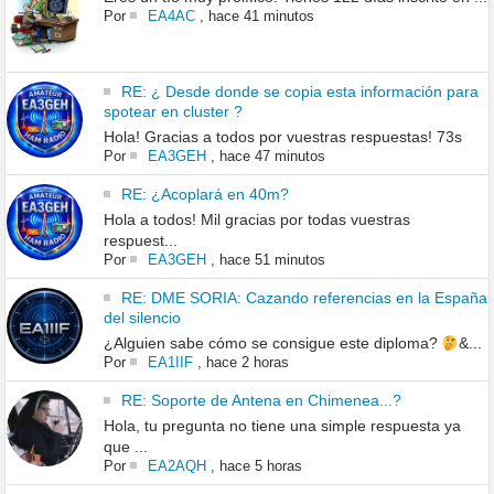
Por
EA4AC
,
hace 41 minutos
RE: ¿ Desde donde se copia esta información para
spotear en cluster ?
Hola! Gracias a todos por vuestras respuestas! 73s
Por
EA3GEH
,
hace 47 minutos
RE: ¿Acoplará en 40m?
Hola a todos! Mil gracias por todas vuestras
respuest...
Por
EA3GEH
,
hace 51 minutos
RE: DME SORIA: Cazando referencias en la España
del silencio
¿Alguien sabe cómo se consigue este diploma?
&...
Por
EA1IIF
,
hace 2 horas
RE: Soporte de Antena en Chimenea...?
Hola, tu pregunta no tiene una simple respuesta ya
que ...
Por
EA2AQH
,
hace 5 horas