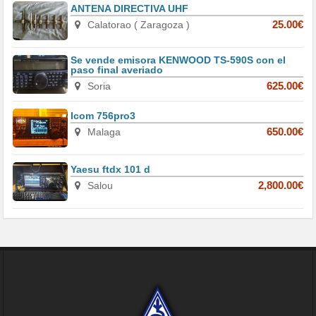
ANTENA DIRECTIVA UHF
Calatorao ( Zaragoza )
25.00€
Se vende emisora KENWOOD TS-590S con el
paso final averiado
Soria
625.00€
Icom 756pro3
Malaga
650.00€
Yaesu ftdx 101 d
Salou
2,800.00€