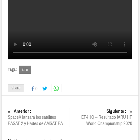
Tags:
iaru
share
0
Anterior :
Siguiente :
SpaceX lanzará los satélites
EF4HQ – Resultado IARU HF
EASAT-2 y Hades de AMSAT-EA
World Championship 2020