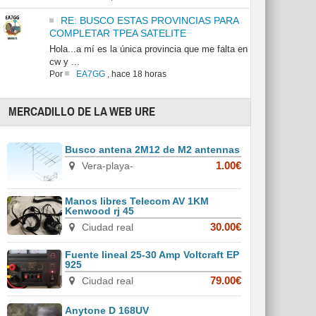
RE: BUSCO ESTAS PROVINCIAS PARA
COMPLETAR TPEA SATELITE
Hola...a mí es la única provincia que me falta en
cw y ...
Por
EA7GG
,
hace 18 horas
MERCADILLO DE LA WEB URE
Busco antena 2M12 de M2 antennas
Vera-playa-
1.00€
Manos libres Telecom AV 1KM
Kenwood rj 45
Ciudad real
30.00€
Fuente lineal 25-30 Amp Voltcraft EP
925
Ciudad real
79.00€
Anytone D 168UV