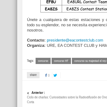
Únete a cualquiera de estas estaciones y 
todo su esplendor, no se necesita experienci
nosotros.
Contacto:
presidente@eacontestclub.com
Organiza:
URE, EA CONTEST CLUB y HA
Tags:
concurso
concurso HF
concurso su majestad el rey
share
0
Anterior :
Ciclo de charlas: Curiosidades sobre la Radiodifusión de On
Corta