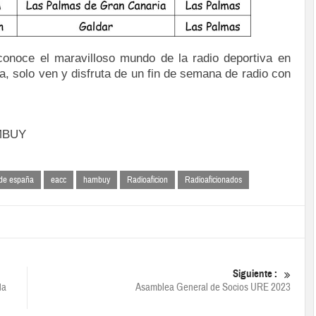
conoce el maravilloso mundo de la radio
deportiva en
a, solo ven y disfruta de un
fin de semana de radio con
MBUY
 de españa
eacc
hambuy
Radioaficion
Radioaficionados
Siguiente :
da
Asamblea General de Socios URE 2023