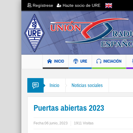
Regístrese
Hazte socio de URE
INICIO
URE
INICIACIÓN
Inicio
Noticias sociales
Puertas abiertas 2023
Fecha:
06 junio, 2023
1911 Visitas