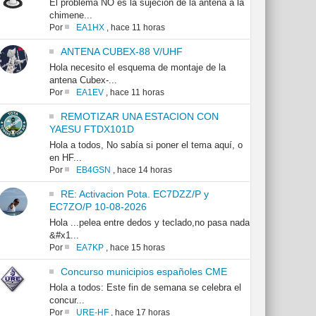
El problema NO es la sujeción de la antena a la
chimene...
Por
EA1HX
,
hace 11 horas
ANTENA CUBEX-88 V/UHF
Hola necesito el esquema de montaje de la
antena Cubex-...
Por
EA1EV
,
hace 11 horas
REMOTIZAR UNA ESTACION CON
YAESU FTDX101D
Hola a todos, No sabía si poner el tema aquí, o
en HF...
Por
EB4GSN
,
hace 14 horas
RE: Activacion Pota. EC7DZZ/P y
EC7ZO/P 10-08-2026
Hola ...pelea entre dedos y teclado,no pasa nada
&#x1...
Por
EA7KP
,
hace 15 horas
Concurso municipios españoles CME
Hola a todos: Este fin de semana se celebra el
concur...
Por
URE-HF
,
hace 17 horas