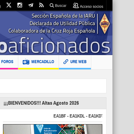
Buscar
Acceso socios
FOROS
MERCADILLO
URE WEB
¡¡¡BIENVENIDOS!!! Altas Agosto 2026
EA1BF - EA1KDL - EA1KDT - EA2FBJ - EA2FJU 