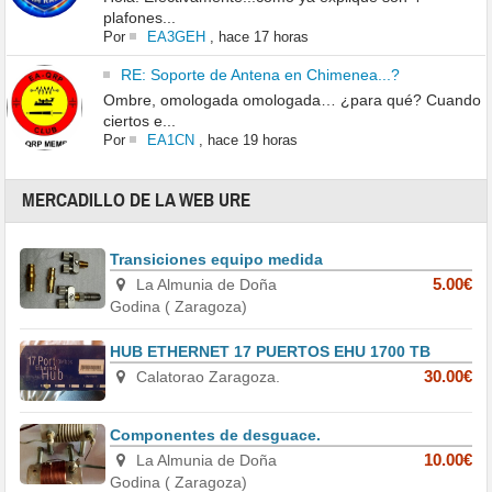
plafones...
Por
EA3GEH
,
hace 17 horas
RE: Soporte de Antena en Chimenea...?
Ombre, omologada omologada… ¿para qué? Cuando
ciertos e...
Por
EA1CN
,
hace 19 horas
MERCADILLO DE LA WEB URE
Transiciones equipo medida
La Almunia de Doña
5.00€
Godina ( Zaragoza)
HUB ETHERNET 17 PUERTOS EHU 1700 TB
Calatorao Zaragoza.
30.00€
Componentes de desguace.
La Almunia de Doña
10.00€
Godina ( Zaragoza)