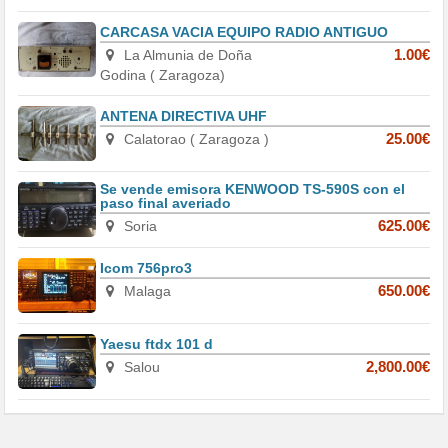
CARCASA VACIA EQUIPO RADIO ANTIGUO
La Almunia de Doña
1.00€
Godina ( Zaragoza)
ANTENA DIRECTIVA UHF
Calatorao ( Zaragoza )
25.00€
Se vende emisora KENWOOD TS-590S con el
paso final averiado
Soria
625.00€
Icom 756pro3
Malaga
650.00€
Yaesu ftdx 101 d
Salou
2,800.00€