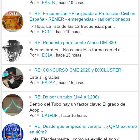
Por
EA5TB
,
hace 10 horas
RE: Frecuencias HF asignada a Protección Civil en
España - REMER - emergencias - radioaficionados
· Hola, La lista de las 12 frecuencias par...
Por
EC1T
,
hace 10 horas
RE: Repuesto para fuente Alinco DM-330
Buenas tardes. No coincide la forma con el d...
Por
EC1A
,
hace 13 horas
RE: CONCURSO CME 2026 y DXCLUSTER
Este si, gracias
Por
EA2AZ
,
hace 15 horas
RE: Dx por un tubo (144 a 1296)
Dentro del Tubo hay un factor clave: El grado de
Acop...
Por
EA1FBF
,
hace 16 horas
RE: Desde que empezó el verano... ¿QRM extremo
en 40m?
Hola! Efectivamente...como ya expliqué son 4