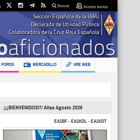
Buscar
Acceso socios
FOROS
MERCADILLO
URE WEB
¡¡¡BIENVENIDOS!!! Altas Agosto 2026
EA1BF - EA1KDL - EA1KDT - EA2FBJ - EA2FJU -