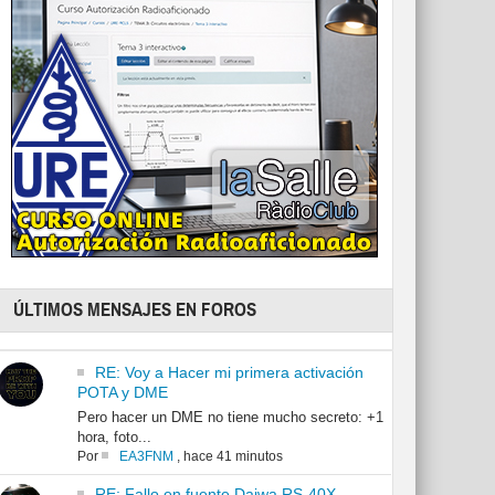
ÚLTIMOS MENSAJES EN FOROS
RE: Voy a Hacer mi primera activación
POTA y DME
Pero hacer un DME no tiene mucho secreto: +1
hora, foto...
Por
EA3FNM
,
hace 41 minutos
RE: Fallo en fuente Daiwa RS-40X