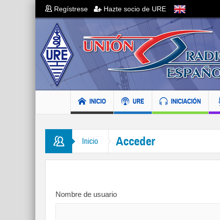
Regístrese
Hazte socio de URE
INICIO
URE
INICIACIÓN
Acceder
Inicio
Nombre de usuario