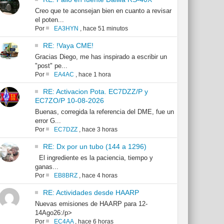
Creo que te aconsejan bien en cuanto a revisar
el poten...
Por
EA3HYN
,
hace 51 minutos
RE: !Vaya CME!
Gracias Diego, me has inspirado a escribir un
"post" pe...
Por
EA4AC
,
hace 1 hora
RE: Activacion Pota. EC7DZZ/P y
EC7ZO/P 10-08-2026
Buenas, corregida la referencia del DME, fue un
error G...
Por
EC7DZZ
,
hace 3 horas
RE: Dx por un tubo (144 a 1296)
El ingrediente es la paciencia, tiempo y
ganas...
Por
EB8BRZ
,
hace 4 horas
RE: Actividades desde HAARP
Nuevas emisiones de HAARP para 12-
14Ago26:/p>
Por
EC4AA
,
hace 6 horas