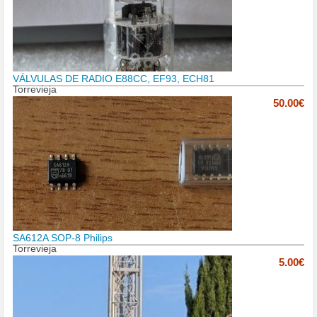
VÁLVULAS DE RADIO E88CC, EF93, ECH81
Torrevieja
50.00€
SA612A SOP-8 Philips
Torrevieja
5.00€