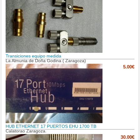
Transiciones equipo medida
La Almunia de Doña Godina ( Zaragoza)
5.00€
HUB ETHERNET 17 PUERTOS EHU 1700 TB
Calatorao Zaragoza.
30.00€