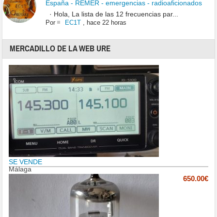
España - REMER - emergencias - radioaficionados
· Hola, La lista de las 12 frecuencias par...
Por
EC1T
,
hace 22 horas
MERCADILLO DE LA WEB URE
SE VENDE
Málaga
650.00€