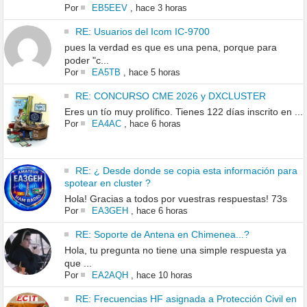
Por
EB5EEV
,
hace 3 horas
RE: Usuarios del Icom IC-9700
pues la verdad es que es una pena, porque para
poder "c...
Por
EA5TB
,
hace 5 horas
RE: CONCURSO CME 2026 y DXCLUSTER
Eres un tío muy prolífico. Tienes 122 días inscrito en ...
Por
EA4AC
,
hace 6 horas
RE: ¿ Desde donde se copia esta información para
spotear en cluster ?
Hola! Gracias a todos por vuestras respuestas! 73s
Por
EA3GEH
,
hace 6 horas
RE: Soporte de Antena en Chimenea...?
Hola, tu pregunta no tiene una simple respuesta ya
que ...
Por
EA2AQH
,
hace 10 horas
RE: Frecuencias HF asignada a Protección Civil en