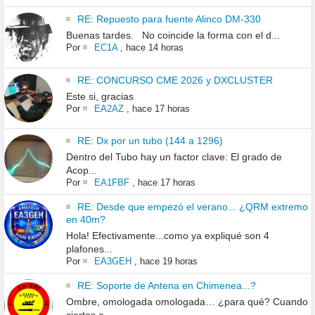
RE: Repuesto para fuente Alinco DM-330
Buenas tardes. No coincide la forma con el d...
Por
EC1A
,
hace 14 horas
RE: CONCURSO CME 2026 y DXCLUSTER
Este si, gracias
Por
EA2AZ
,
hace 17 horas
RE: Dx por un tubo (144 a 1296)
Dentro del Tubo hay un factor clave: El grado de
Acop...
Por
EA1FBF
,
hace 17 horas
RE: Desde que empezó el verano... ¿QRM extremo
en 40m?
Hola! Efectivamente...como ya expliqué son 4
plafones...
Por
EA3GEH
,
hace 19 horas
RE: Soporte de Antena en Chimenea...?
Ombre, omologada omologada… ¿para qué? Cuando