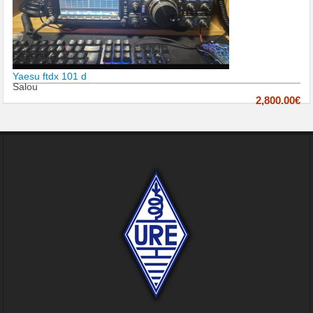
Yaesu ftdx 101 d
Salou
2,800.00€