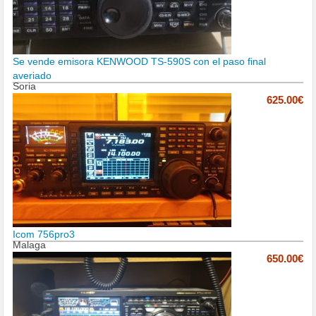
Se vende emisora KENWOOD TS-590S con el paso final
averiado
Soria
625.00€
Icom 756pro3
Malaga
650.00€