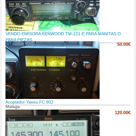
VENDO EMISORA KENWOOD TM-221-E PARA MANITAS O
PARA PIEZAS
50.00€
Acoplador Yaesu FC 902
Malaga
120.00€