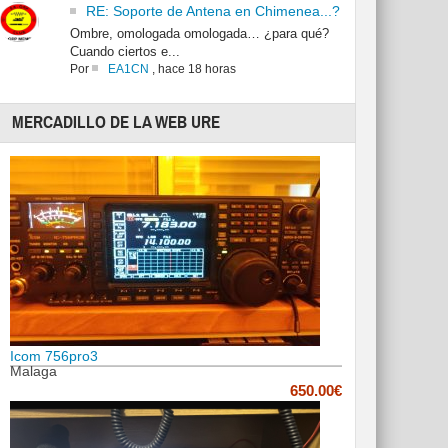
RE: Soporte de Antena en Chimenea...?
Ombre, omologada omologada… ¿para qué?
Cuando ciertos e...
Por
EA1CN
,
hace 18 horas
MERCADILLO DE LA WEB URE
Icom 756pro3
Malaga
650.00€