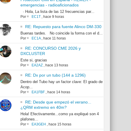
emergencias - radioaficionados
· Hola, La lista de las 12 frecuencias par...
Por
EC1T
,
hace 9 horas
RE: Repuesto para fuente Alinco DM-330
Buenas tardes. No coincide la forma con el d...
Por
EC1A
,
hace 11 horas
RE: CONCURSO CME 2026 y
DXCLUSTER
Este si, gracias
Por
EA2AZ
,
hace 13 horas
RE: Dx por un tubo (144 a 1296)
Dentro del Tubo hay un factor clave: El grado de
Acop...
Por
EA1FBF
,
hace 14 horas
RE: Desde que empezó el verano...
¿QRM extremo en 40m?
Hola! Efectivamente...como ya expliqué son 4
plafones...
Por
EA3GEH
,
hace 15 horas