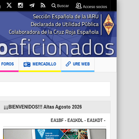
Buscar
Acceso socios
FOROS
MERCADILLO
URE WEB
¡¡¡BIENVENIDOS!!! Altas Agosto 2026
EA1BF - EA1KDL - EA1KDT - EA2FBJ - EA2FJU - 