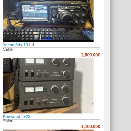
Yaesu ftdx 101 d
Salou
2,800.00€
Kenwood tl922
Salou
1,100.00€