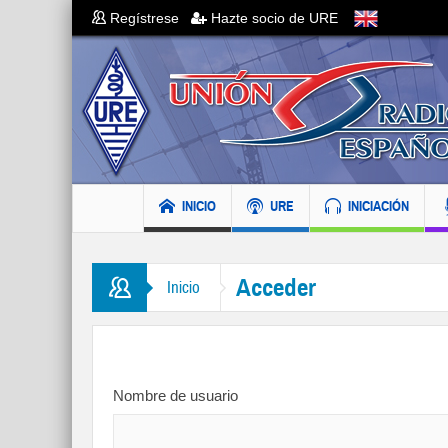
Regístrese
Hazte socio de URE
INICIO
URE
INICIACIÓN
Acceder
Inicio
Nombre de usuario