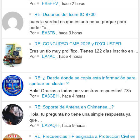
Por
EB5EEV
,
hace 2 horas
RE: Usuarios del Icom IC-9700
pues la verdad es que es una pena, porque para
poder "c...
Por
EA5TB
,
hace 3 horas
RE: CONCURSO CME 2026 y DXCLUSTER
Eres un tío muy prolífico. Tienes 122 días inscrito en ...
Por
EA4AC
,
hace 4 horas
RE: ¿ Desde donde se copia esta información para
spotear en cluster ?
Hola! Gracias a todos por vuestras respuestas! 73s
Por
EA3GEH
,
hace 4 horas
RE: Soporte de Antena en Chimenea...?
Hola, tu pregunta no tiene una simple respuesta ya
que ...
Por
EA2AQH
,
hace 9 horas
RE: Frecuencias HF asignada a Protección Civil en