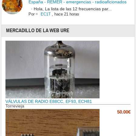
España - REMER - emergencias - radioaficionados
· Hola, La lista de las 12 frecuencias par...
Por
EC1T
,
hace 21 horas
MERCADILLO DE LA WEB URE
VÁLVULAS DE RADIO E88CC, EF93, ECH81
Torrevieja
50.00€