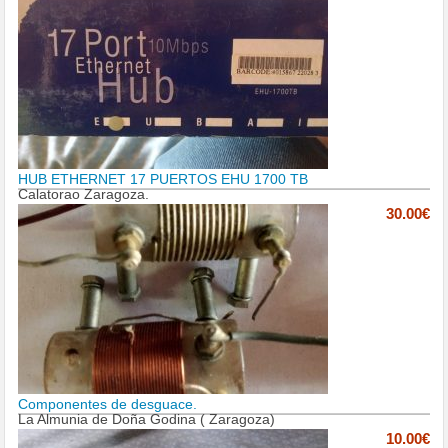
HUB ETHERNET 17 PUERTOS EHU 1700 TB
Calatorao Zaragoza.
30.00€
Componentes de desguace.
La Almunia de Doña Godina ( Zaragoza)
10.00€