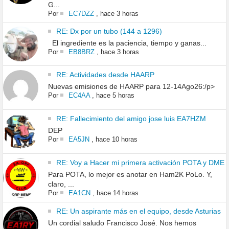
G...
Por
EC7DZZ
,
hace 3 horas
RE: Dx por un tubo (144 a 1296)
El ingrediente es la paciencia, tiempo y ganas...
Por
EB8BRZ
,
hace 3 horas
RE: Actividades desde HAARP
Nuevas emisiones de HAARP para 12-14Ago26:/p>
Por
EC4AA
,
hace 5 horas
RE: Fallecimiento del amigo jose luis EA7HZM
DEP
Por
EA5JN
,
hace 10 horas
RE: Voy a Hacer mi primera activación POTA y DME
Para POTA, lo mejor es anotar en Ham2K PoLo. Y,
claro, ...
Por
EA1CN
,
hace 14 horas
RE: Un aspirante más en el equipo, desde Asturias
Un cordial saludo Francisco José. Nos hemos