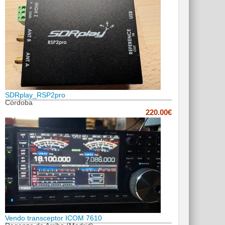
SDRplay_RSP2pro
Córdoba
220.00€
Vendo transceptor ICOM 7610