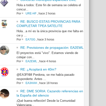
Hola a todos: Este fin de semana se celebra el
concur...
Por
URE-HF
,
hace 2 horas
RE: BUSCO ESTAS PROVINCIAS PARA
COMPLETAR TPEA SATELITE
Hola...a mí es la única provincia que me falta en
cw y ...
Por
EA7GG
,
hace 3 horas
RE: Previsiones de propagación: EA2EWL
El proyectos está "vivo". Estamos viendo de
cotejar con...
Por
EA2EWL
,
hace 4 horas
RE: ¿Acoplará en 40m?
@EA3FNM Perdona, se me había pasado
responderte. Antes ...
Por
EA3HAH
,
hace 18 horas
RE: DME SORIA: Cazando referencias en
la España del silencio
¡Qué buena reflexión! Desde la Comunidad
Valenciana...