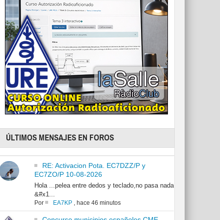
ÚLTIMOS MENSAJES EN FOROS
RE: Activacion Pota. EC7DZZ/P y
EC7ZO/P 10-08-2026
Hola ...pelea entre dedos y teclado,no pasa nada
&#x1...
Por
EA7KP
,
hace 46 minutos
Concurso municipios españoles CME