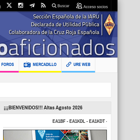
Buscar
Acceso socios
FOROS
MERCADILLO
URE WEB
¡¡¡BIENVENIDOS!!! Altas Agosto 2026
EA1BF - EA1KDL - EA1KDT - EA2FBJ - EA2FJU - 