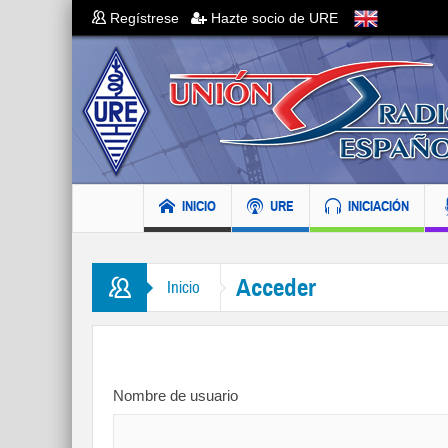
Regístrese
Hazte socio de URE
INICIO
URE
INICIACIÓN
Acceder
Inicio
Nombre de usuario