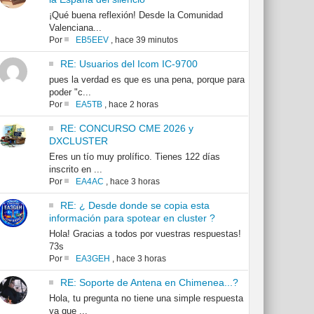
¡Qué buena reflexión! Desde la Comunidad
Valenciana...
Por
EB5EEV
,
hace 39 minutos
RE: Usuarios del Icom IC-9700
pues la verdad es que es una pena, porque para
poder "c...
Por
EA5TB
,
hace 2 horas
RE: CONCURSO CME 2026 y
DXCLUSTER
Eres un tío muy prolífico. Tienes 122 días
inscrito en ...
Por
EA4AC
,
hace 3 horas
RE: ¿ Desde donde se copia esta
información para spotear en cluster ?
Hola! Gracias a todos por vuestras respuestas!
73s
Por
EA3GEH
,
hace 3 horas
RE: Soporte de Antena en Chimenea...?
Hola, tu pregunta no tiene una simple respuesta
ya que ...