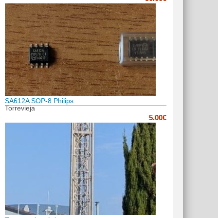
SA612A SOP-8 Philips
Torrevieja
5.00€