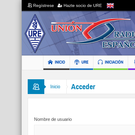
Regístrese
Hazte socio de URE
INICIO
URE
INICIACIÓN
Acceder
Inicio
Nombre de usuario