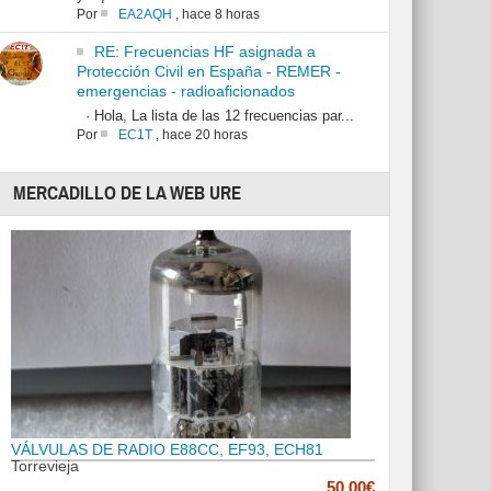
Por
EA2AQH
,
hace 8 horas
RE: Frecuencias HF asignada a
Protección Civil en España - REMER -
emergencias - radioaficionados
· Hola, La lista de las 12 frecuencias par...
Por
EC1T
,
hace 20 horas
MERCADILLO DE LA WEB URE
VÁLVULAS DE RADIO E88CC, EF93, ECH81
Torrevieja
50.00€