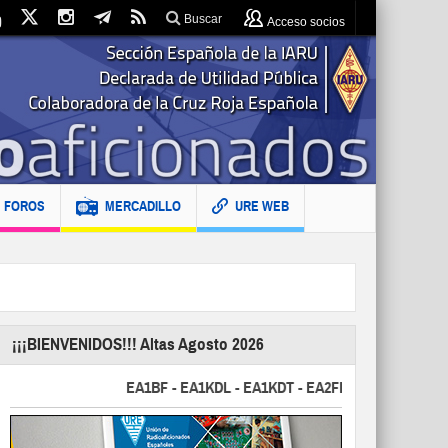
Buscar
Acceso socios
FOROS
MERCADILLO
URE WEB
¡¡¡BIENVENIDOS!!! Altas Agosto 2026
EA1BF - EA1KDL - EA1KDT - EA2FBJ - EA2FJU - EA2FKI