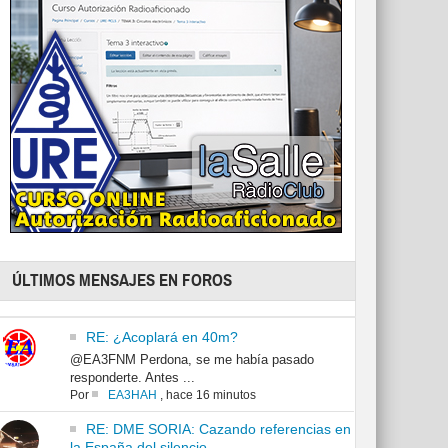
ÚLTIMOS MENSAJES EN FOROS
RE: ¿Acoplará en 40m?
@EA3FNM Perdona, se me había pasado
responderte. Antes ...
Por
EA3HAH
,
hace 16 minutos
RE: DME SORIA: Cazando referencias en
la España del silencio