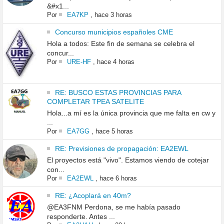
&#x1...
Por
EA7KP
,
hace 3 horas
Concurso municipios españoles CME
Hola a todos: Este fin de semana se celebra el
concur...
Por
URE-HF
,
hace 4 horas
RE: BUSCO ESTAS PROVINCIAS PARA
COMPLETAR TPEA SATELITE
Hola...a mí es la única provincia que me falta en cw y
...
Por
EA7GG
,
hace 5 horas
RE: Previsiones de propagación: EA2EWL
El proyectos está "vivo". Estamos viendo de cotejar
con...
Por
EA2EWL
,
hace 6 horas
RE: ¿Acoplará en 40m?
@EA3FNM Perdona, se me había pasado
responderte. Antes ...