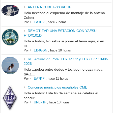
ANTENA CUBEX-88 V/UHF
Hola necesito el esquema de montaje de la antena
Cubex-...
Por
EA1EV
,
hace 7 horas
REMOTIZAR UNA ESTACION CON YAESU
FTDX101D
Hola a todos, No sabía si poner el tema aquí, o en
HF...
Por
EB4GSN
,
hace 10 horas
RE: Activacion Pota. EC7DZZ/P y EC7ZO/P 10-08-
2026
Hola ...pelea entre dedos y teclado,no pasa nada
&#x1...
Por
EA7KP
,
hace 11 horas
Concurso municipios españoles CME
Hola a todos: Este fin de semana se celebra el
concur...
Por
URE-HF
,
hace 13 horas