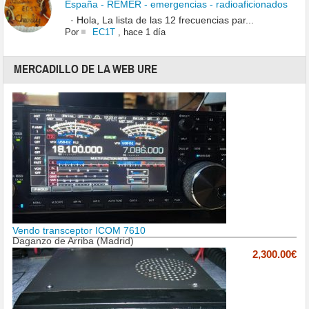
España - REMER - emergencias - radioaficionados
· Hola, La lista de las 12 frecuencias par...
Por
EC1T
,
hace 1 día
MERCADILLO DE LA WEB URE
Vendo transceptor ICOM 7610
Daganzo de Arriba (Madrid)
2,300.00€