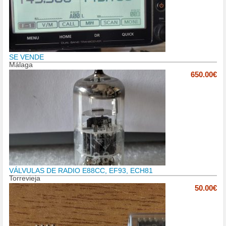
SE VENDE
Málaga
650.00€
VÁLVULAS DE RADIO E88CC, EF93, ECH81
Torrevieja
50.00€