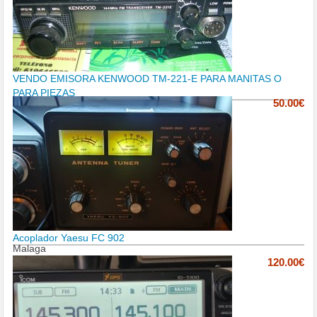
VENDO EMISORA KENWOOD TM-221-E PARA MANITAS O
PARA PIEZAS
50.00€
Acoplador Yaesu FC 902
Malaga
120.00€