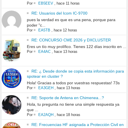
Por
EB5EEV
,
hace 11 horas
RE: Usuarios del Icom IC-9700
pues la verdad es que es una pena, porque para
poder "c...
Por
EA5TB
,
hace 12 horas
RE: CONCURSO CME 2026 y DXCLUSTER
Eres un tío muy prolífico. Tienes 122 días inscrito en ...
Por
EA4AC
,
hace 13 horas
RE: ¿ Desde donde se copia esta información para
spotear en cluster ?
Hola! Gracias a todos por vuestras respuestas! 73s
Por
EA3GEH
,
hace 13 horas
RE: Soporte de Antena en Chimenea...?
Hola, tu pregunta no tiene una simple respuesta ya
que ...
Por
EA2AQH
,
hace 18 horas
RE: Frecuencias HF asignada a Protección Civil en