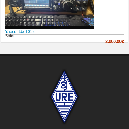
Yaesu ftdx 101 d
Salou
2,800.00€