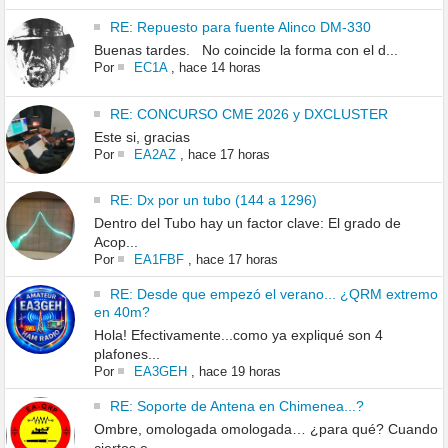
RE: Repuesto para fuente Alinco DM-330
Buenas tardes. No coincide la forma con el d...
Por
EC1A
,
hace 14 horas
RE: CONCURSO CME 2026 y DXCLUSTER
Este si, gracias
Por
EA2AZ
,
hace 17 horas
RE: Dx por un tubo (144 a 1296)
Dentro del Tubo hay un factor clave: El grado de
Acop...
Por
EA1FBF
,
hace 17 horas
RE: Desde que empezó el verano... ¿QRM extremo
en 40m?
Hola! Efectivamente...como ya expliqué son 4
plafones...
Por
EA3GEH
,
hace 19 horas
RE: Soporte de Antena en Chimenea...?
Ombre, omologada omologada… ¿para qué? Cuando