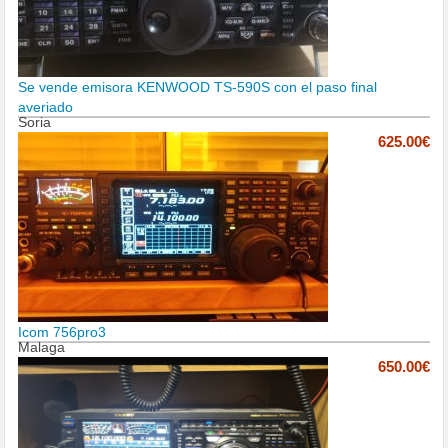
Se vende emisora KENWOOD TS-590S con el paso final
averiado
Soria
625.00€
Icom 756pro3
Malaga
650.00€