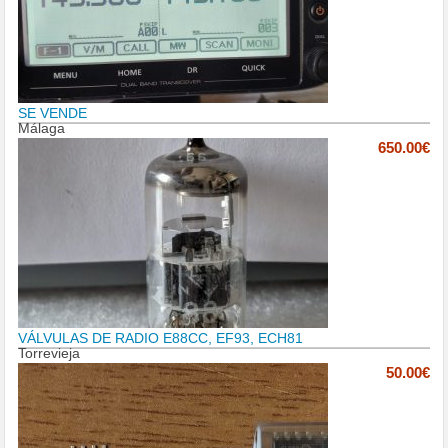
SE VENDE
Málaga
650.00€
VÁLVULAS DE RADIO E88CC, EF93, ECH81
Torrevieja
50.00€