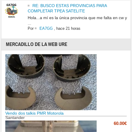
RE: BUSCO ESTAS PROVINCIAS PARA
COMPLETAR TPEA SATELITE
Hola...a mí es la única provincia que me falta en cw y
...
Por
EA7GG
,
hace 21 horas
MERCADILLO DE LA WEB URE
Vendo dos talkis PMR Motorola
Santander
60.00€