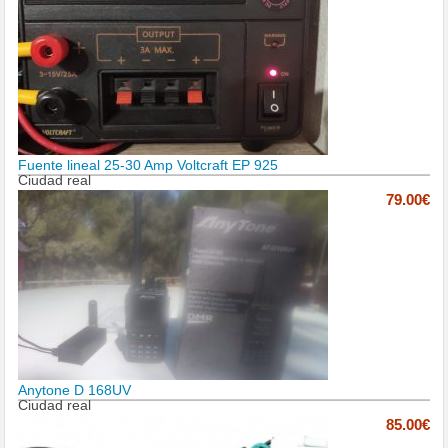
Fuente lineal 25-30 Amp Voltcraft EP 925
Ciudad real
79.00€
Anytone D 168UV
Ciudad real
85.00€