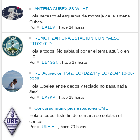
ANTENA CUBEX-88 V/UHF
Hola necesito el esquema de montaje de la antena
Cubex-...
Por
EA1EV
,
hace 14 horas
REMOTIZAR UNA ESTACION CON YAESU
FTDX101D
Hola a todos, No sabía si poner el tema aquí, o en
HF...
Por
EB4GSN
,
hace 17 horas
RE: Activacion Pota. EC7DZZ/P y EC7ZO/P 10-08-
2026
Hola ...pelea entre dedos y teclado,no pasa nada
&#x1...
Por
EA7KP
,
hace 18 horas
Concurso municipios españoles CME
Hola a todos: Este fin de semana se celebra el
concur...
Por
URE-HF
,
hace 20 horas