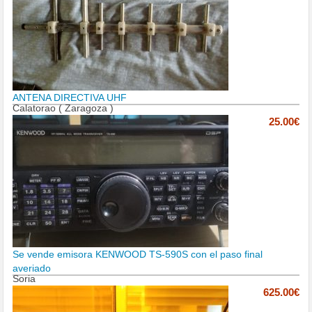
ANTENA DIRECTIVA UHF
Calatorao ( Zaragoza )
25.00€
Se vende emisora KENWOOD TS-590S con el paso final
averiado
Soria
625.00€