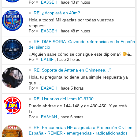
Por
EA3GEH
,
hace 43 minutos
RE: ¿Acoplará en 40m?
Hola a todos! Mil gracias por todas vuestras
respuest...
Por
EA3GEH
,
hace 48 minutos
RE: DME SORIA: Cazando referencias en la España
del silencio
¿Alguien sabe cómo se consigue este diploma?
&...
Por
EA1IIF
,
hace 2 horas
RE: Soporte de Antena en Chimenea...?
Hola, tu pregunta no tiene una simple respuesta ya
que ...
Por
EA2AQH
,
hace 5 horas
RE: Usuarios del Icom IC-9700
Puede abrirse de 144-148 y de 430-450. Y ya está.
Lo...
Por
EA3HAH
,
hace 6 horas
RE: Frecuencias HF asignada a Protección Civil en
España - REMER - emergencias - radioaficionados