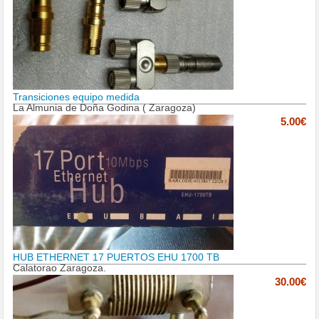
Transiciones equipo medida
La Almunia de Doña Godina ( Zaragoza)
5.00€
HUB ETHERNET 17 PUERTOS EHU 1700 TB
Calatorao Zaragoza.
30.00€