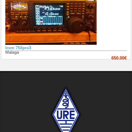
Icom 756pro3
Malaga
650.00€