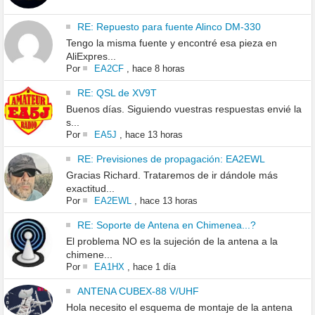
RE: Repuesto para fuente Alinco DM-330
Tengo la misma fuente y encontré esa pieza en
AliExpres...
Por
EA2CF
,
hace 8 horas
RE: QSL de XV9T
Buenos días. Siguiendo vuestras respuestas envié la
s...
Por
EA5J
,
hace 13 horas
RE: Previsiones de propagación: EA2EWL
Gracias Richard. Trataremos de ir dándole más
exactitud...
Por
EA2EWL
,
hace 13 horas
RE: Soporte de Antena en Chimenea...?
El problema NO es la sujeción de la antena a la
chimene...
Por
EA1HX
,
hace 1 día
ANTENA CUBEX-88 V/UHF
Hola necesito el esquema de montaje de la antena