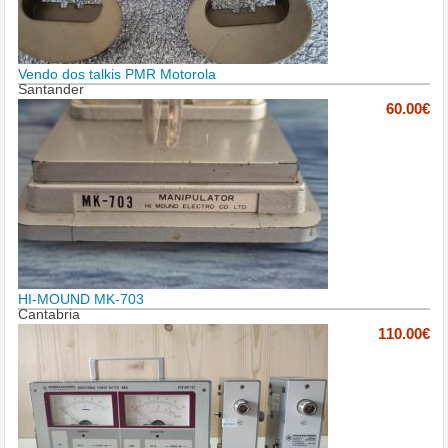
Vendo dos talkis PMR Motorola
Santander
60.00€
HI-MOUND MK-703
Cantabria
110.00€