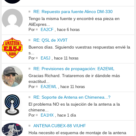
RE: Repuesto para fuente Alinco DM-330
Tengo la misma fuente y encontré esa pieza en
AliExpres...
Por
EA2CF
,
hace 6 horas
RE: QSL de XV9T
Buenos días. Siguiendo vuestras respuestas envié la
s...
Por
EA5J
,
hace 11 horas
RE: Previsiones de propagación: EA2EWL
Gracias Richard. Trataremos de ir dándole más
exactitud...
Por
EA2EWL
,
hace 11 horas
RE: Soporte de Antena en Chimenea...?
El problema NO es la sujeción de la antena a la
chimene...
Por
EA1HX
,
hace 1 día
ANTENA CUBEX-88 V/UHF
Hola necesito el esquema de montaje de la antena