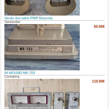
Vendo dos talkis PMR Motorola
Santander
60.00€
HI-MOUND MK-703
Cantabria
110.00€