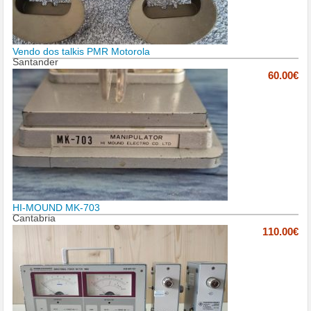
Vendo dos talkis PMR Motorola
Santander
60.00€
HI-MOUND MK-703
Cantabria
110.00€