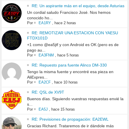
RE: Un aspirante más en el equipo, desde Asturias
Un cordial saludo Francisco José. Nos hemos
conocido ho...
Por
EA1RY
,
hace 2 horas
RE: REMOTIZAR UNA ESTACION CON YAESU
FTDX101D
+1 como @ea5jtf y con Android es OK (pero es de
pago au...
Por
EA3FNM
,
hace 5 horas
RE: Repuesto para fuente Alinco DM-330
Tengo la misma fuente y encontré esa pieza en
AliExpres...
Por
EA2CF
,
hace 10 horas
RE: QSL de XV9T
Buenos días. Siguiendo vuestras respuestas envié la
s...
Por
EA5J
,
hace 15 horas
RE: Previsiones de propagación: EA2EWL
Gracias Richard. Trataremos de ir dándole más