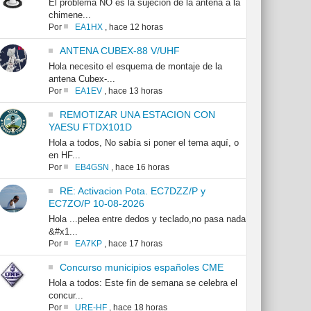
El problema NO es la sujeción de la antena a la
chimene...
Por
EA1HX
,
hace 12 horas
ANTENA CUBEX-88 V/UHF
Hola necesito el esquema de montaje de la
antena Cubex-...
Por
EA1EV
,
hace 13 horas
REMOTIZAR UNA ESTACION CON
YAESU FTDX101D
Hola a todos, No sabía si poner el tema aquí, o
en HF...
Por
EB4GSN
,
hace 16 horas
RE: Activacion Pota. EC7DZZ/P y
EC7ZO/P 10-08-2026
Hola ...pelea entre dedos y teclado,no pasa nada
&#x1...
Por
EA7KP
,
hace 17 horas
Concurso municipios españoles CME
Hola a todos: Este fin de semana se celebra el
concur...
Por
URE-HF
,
hace 18 horas