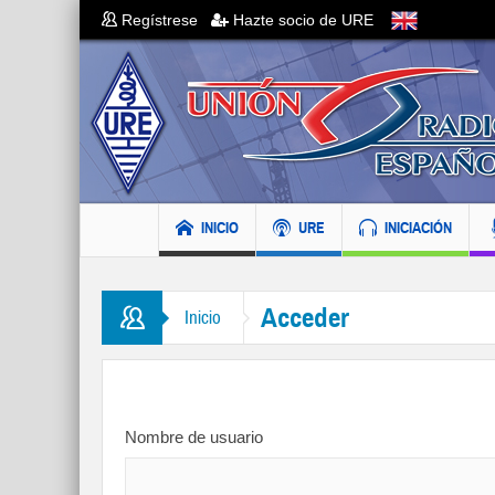
Regístrese
Hazte socio de URE
INICIO
URE
INICIACIÓN
Acceder
Inicio
Nombre de usuario