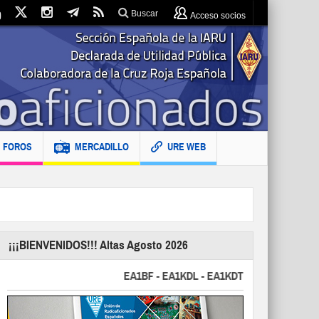
Buscar
Acceso socios
FOROS
MERCADILLO
URE WEB
¡¡¡BIENVENIDOS!!! Altas Agosto 2026
EA1BF - EA1KDL - EA1KDT - EA2FBJ - EA2FJU -