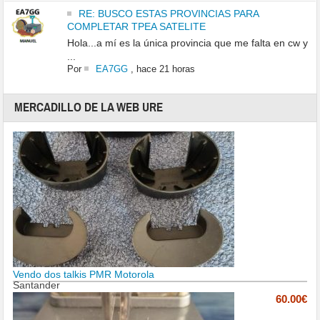
RE: BUSCO ESTAS PROVINCIAS PARA
COMPLETAR TPEA SATELITE
Hola...a mí es la única provincia que me falta en cw y
...
Por
EA7GG
,
hace 21 horas
MERCADILLO DE LA WEB URE
Vendo dos talkis PMR Motorola
Santander
60.00€