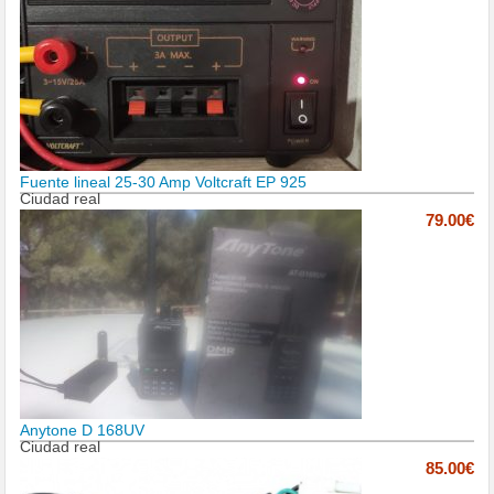
Fuente lineal 25-30 Amp Voltcraft EP 925
Ciudad real
79.00€
Anytone D 168UV
Ciudad real
85.00€