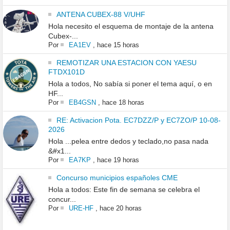
ANTENA CUBEX-88 V/UHF
Hola necesito el esquema de montaje de la antena
Cubex-...
Por
EA1EV
,
hace 15 horas
REMOTIZAR UNA ESTACION CON YAESU
FTDX101D
Hola a todos, No sabía si poner el tema aquí, o en
HF...
Por
EB4GSN
,
hace 18 horas
RE: Activacion Pota. EC7DZZ/P y EC7ZO/P 10-08-
2026
Hola ...pelea entre dedos y teclado,no pasa nada
&#x1...
Por
EA7KP
,
hace 19 horas
Concurso municipios españoles CME
Hola a todos: Este fin de semana se celebra el
concur...
Por
URE-HF
,
hace 20 horas