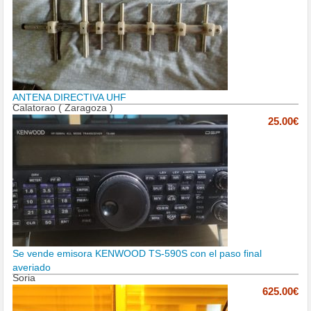
ANTENA DIRECTIVA UHF
Calatorao ( Zaragoza )
25.00€
Se vende emisora KENWOOD TS-590S con el paso final
averiado
Soria
625.00€