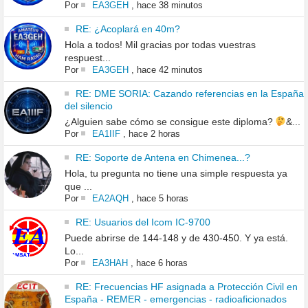
Por
EA3GEH
,
hace 38 minutos
RE: ¿Acoplará en 40m?
Hola a todos! Mil gracias por todas vuestras
respuest...
Por
EA3GEH
,
hace 42 minutos
RE: DME SORIA: Cazando referencias en la España
del silencio
¿Alguien sabe cómo se consigue este diploma?
&...
Por
EA1IIF
,
hace 2 horas
RE: Soporte de Antena en Chimenea...?
Hola, tu pregunta no tiene una simple respuesta ya
que ...
Por
EA2AQH
,
hace 5 horas
RE: Usuarios del Icom IC-9700
Puede abrirse de 144-148 y de 430-450. Y ya está.
Lo...
Por
EA3HAH
,
hace 6 horas
RE: Frecuencias HF asignada a Protección Civil en
España - REMER - emergencias - radioaficionados