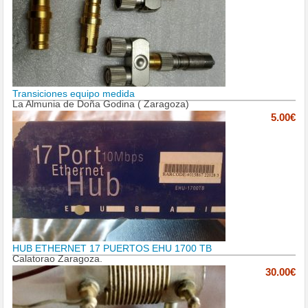
Transiciones equipo medida
La Almunia de Doña Godina ( Zaragoza)
5.00€
HUB ETHERNET 17 PUERTOS EHU 1700 TB
Calatorao Zaragoza.
30.00€