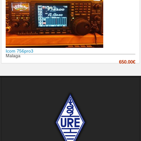
Icom 756pro3
Malaga
650.00€