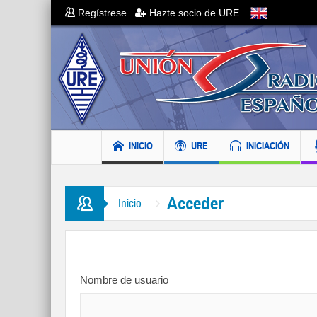
Regístrese
Hazte socio de URE
INICIO
URE
INICIACIÓN
Acceder
Inicio
Nombre de usuario