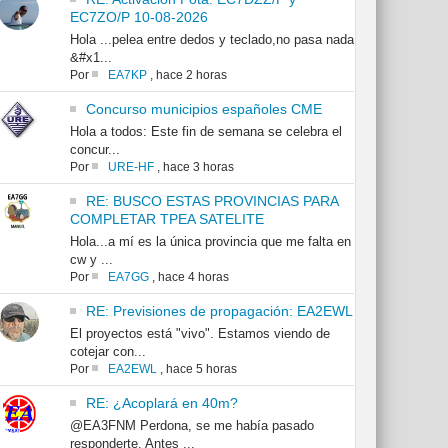
EC7ZO/P 10-08-2026
Hola ...pelea entre dedos y teclado,no pasa nada
&#x1...
Por
EA7KP
,
hace 2 horas
Concurso municipios españoles CME
Hola a todos: Este fin de semana se celebra el
concur...
Por
URE-HF
,
hace 3 horas
RE: BUSCO ESTAS PROVINCIAS PARA
COMPLETAR TPEA SATELITE
Hola...a mí es la única provincia que me falta en
cw y ...
Por
EA7GG
,
hace 4 horas
RE: Previsiones de propagación: EA2EWL
El proyectos está "vivo". Estamos viendo de
cotejar con...
Por
EA2EWL
,
hace 5 horas
RE: ¿Acoplará en 40m?
@EA3FNM Perdona, se me había pasado
responderte. Antes ...