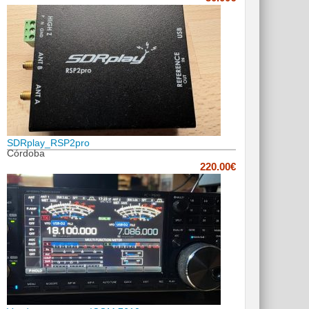
SDRplay_RSP2pro
Córdoba
220.00€