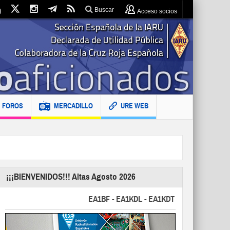
Buscar
Acceso socios
FOROS
MERCADILLO
URE WEB
¡¡¡BIENVENIDOS!!! Altas Agosto 2026
EA1BF - EA1KDL - EA1KDT - EA2FBJ - EA2FJU - 