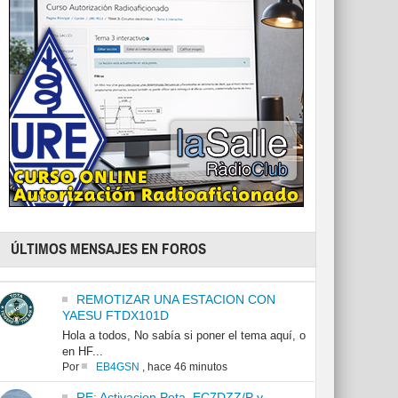
ÚLTIMOS MENSAJES EN FOROS
REMOTIZAR UNA ESTACION CON
YAESU FTDX101D
Hola a todos, No sabía si poner el tema aquí, o
en HF...
Por
EB4GSN
,
hace 46 minutos
RE: Activacion Pota. EC7DZZ/P y