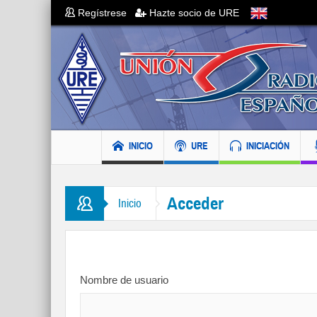
Regístrese
Hazte socio de URE
INICIO
URE
INICIACIÓN
Acceder
Inicio
Nombre de usuario