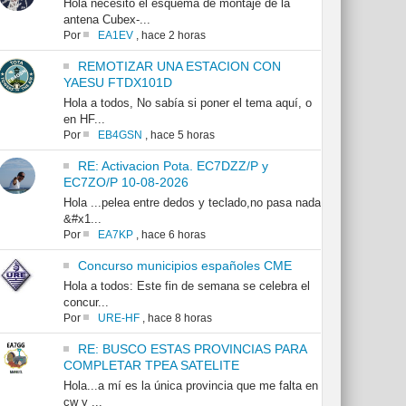
Hola necesito el esquema de montaje de la
antena Cubex-...
Por
EA1EV
,
hace 2 horas
REMOTIZAR UNA ESTACION CON
YAESU FTDX101D
Hola a todos, No sabía si poner el tema aquí, o
en HF...
Por
EB4GSN
,
hace 5 horas
RE: Activacion Pota. EC7DZZ/P y
EC7ZO/P 10-08-2026
Hola ...pelea entre dedos y teclado,no pasa nada
&#x1...
Por
EA7KP
,
hace 6 horas
Concurso municipios españoles CME
Hola a todos: Este fin de semana se celebra el
concur...
Por
URE-HF
,
hace 8 horas
RE: BUSCO ESTAS PROVINCIAS PARA
COMPLETAR TPEA SATELITE
Hola...a mí es la única provincia que me falta en
cw y ...