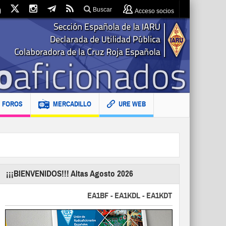
Buscar
Acceso socios
FOROS
MERCADILLO
URE WEB
¡¡¡BIENVENIDOS!!! Altas Agosto 2026
EA1BF - EA1KDL - EA1KDT - EA2FBJ - EA2FJU -