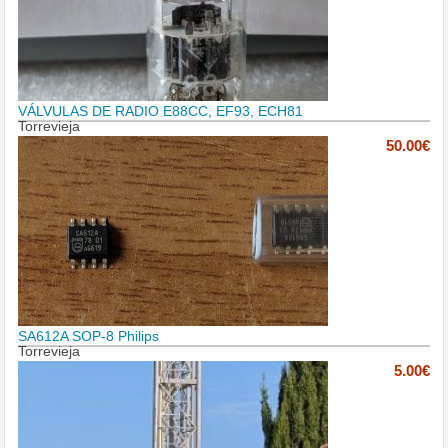
VÁLVULAS DE RADIO E88CC, EF93, ECH81
Torrevieja
50.00€
SA612A SOP-8 Philips
Torrevieja
5.00€