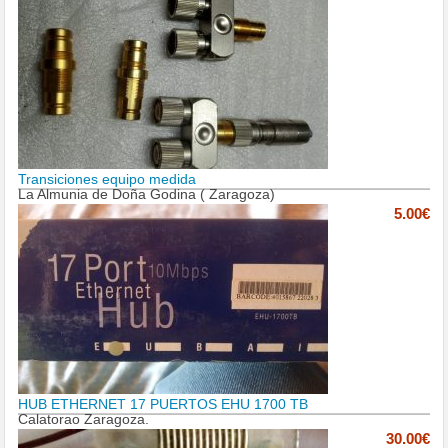
Transiciones equipo medida
La Almunia de Doña Godina ( Zaragoza)
5.00€
HUB ETHERNET 17 PUERTOS EHU 1700 TB
Calatorao Zaragoza.
30.00€