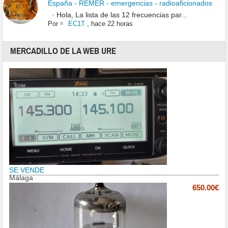
España - REMER - emergencias - radioaficionados
· Hola, La lista de las 12 frecuencias par...
Por
EC1T
,
hace 22 horas
MERCADILLO DE LA WEB URE
SE VENDE
Málaga
650.00€