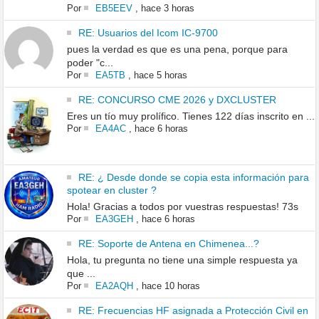
Por
EB5EEV
,
hace 3 horas
RE: Usuarios del Icom IC-9700
pues la verdad es que es una pena, porque para
poder "c...
Por
EA5TB
,
hace 5 horas
RE: CONCURSO CME 2026 y DXCLUSTER
Eres un tío muy prolífico. Tienes 122 días inscrito en ...
Por
EA4AC
,
hace 6 horas
RE: ¿ Desde donde se copia esta información para
spotear en cluster ?
Hola! Gracias a todos por vuestras respuestas! 73s
Por
EA3GEH
,
hace 6 horas
RE: Soporte de Antena en Chimenea...?
Hola, tu pregunta no tiene una simple respuesta ya
que ...
Por
EA2AQH
,
hace 10 horas
RE: Frecuencias HF asignada a Protección Civil en