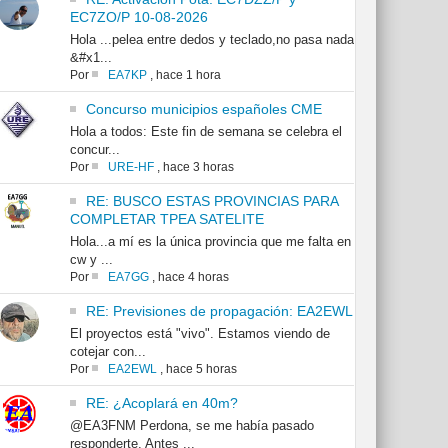
EC7ZO/P 10-08-2026
Hola ...pelea entre dedos y teclado,no pasa nada
&#x1...
Por
EA7KP
,
hace 1 hora
Concurso municipios españoles CME
Hola a todos: Este fin de semana se celebra el
concur...
Por
URE-HF
,
hace 3 horas
RE: BUSCO ESTAS PROVINCIAS PARA
COMPLETAR TPEA SATELITE
Hola...a mí es la única provincia que me falta en
cw y ...
Por
EA7GG
,
hace 4 horas
RE: Previsiones de propagación: EA2EWL
El proyectos está "vivo". Estamos viendo de
cotejar con...
Por
EA2EWL
,
hace 5 horas
RE: ¿Acoplará en 40m?
@EA3FNM Perdona, se me había pasado
responderte. Antes ...