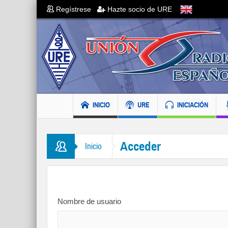
Regístrese
Hazte socio de URE
INICIO
URE
INICIACIÓN
Acceder
Inicio
Nombre de usuario