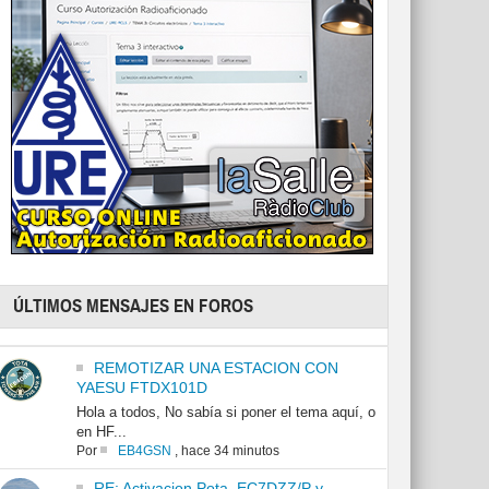
ÚLTIMOS MENSAJES EN FOROS
REMOTIZAR UNA ESTACION CON
YAESU FTDX101D
Hola a todos, No sabía si poner el tema aquí, o
en HF...
Por
EB4GSN
,
hace 34 minutos
RE: Activacion Pota. EC7DZZ/P y