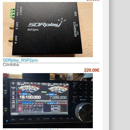
SDRplay_RSP2pro
Córdoba
220.00€