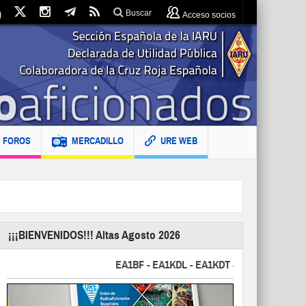
Buscar
Acceso socios
FOROS
MERCADILLO
URE WEB
¡¡¡BIENVENIDOS!!! Altas Agosto 2026
EA1BF - EA1KDL - EA1KDT - EA2FBJ - EA2FJU - 