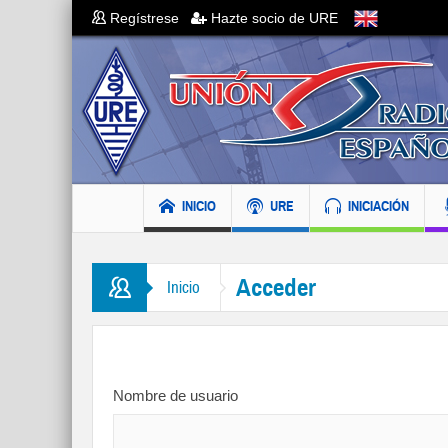
Regístrese
Hazte socio de URE
INICIO
URE
INICIACIÓN
Acceder
Inicio
Nombre de usuario