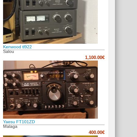
Kenwood tl922
Salou
1,100.00€
Yaesu FT101ZD
Malaga
400.00€