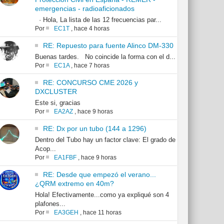
emergencias - radioaficionados
· Hola, La lista de las 12 frecuencias par...
Por
EC1T
,
hace 4 horas
RE: Repuesto para fuente Alinco DM-330
Buenas tardes. No coincide la forma con el d...
Por
EC1A
,
hace 7 horas
RE: CONCURSO CME 2026 y
DXCLUSTER
Este si, gracias
Por
EA2AZ
,
hace 9 horas
RE: Dx por un tubo (144 a 1296)
Dentro del Tubo hay un factor clave: El grado de
Acop...
Por
EA1FBF
,
hace 9 horas
RE: Desde que empezó el verano...
¿QRM extremo en 40m?
Hola! Efectivamente...como ya expliqué son 4
plafones...
Por
EA3GEH
,
hace 11 horas