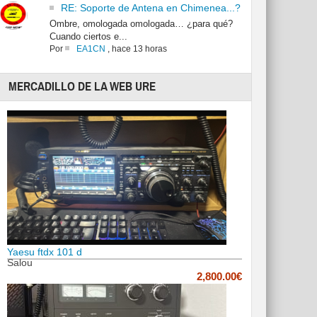
RE: Soporte de Antena en Chimenea...?
Ombre, omologada omologada… ¿para qué?
Cuando ciertos e...
Por
EA1CN
,
hace 13 horas
MERCADILLO DE LA WEB URE
Yaesu ftdx 101 d
Salou
2,800.00€