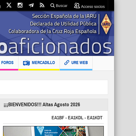
Buscar
Acceso socios
FOROS
MERCADILLO
URE WEB
¡¡¡BIENVENIDOS!!! Altas Agosto 2026
EA1BF - EA1KDL - EA1KDT - EA2FBJ - EA2FJU - 