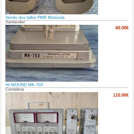
Vendo dos talkis PMR Motorola
Santander
60.00€
HI-MOUND MK-703
Cantabria
110.00€