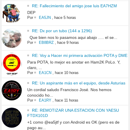
RE: Fallecimiento del amigo jose luis EA7HZM
DEP
Por
EA5JN
,
hace 5 horas
RE: Dx por un tubo (144 a 1296)
Que bien nos lo pasamos aqui abajo ..... el se...
Por
EB8BRZ
,
hace 9 horas
RE: Voy a Hacer mi primera activación POTA y DME
Para POTA, lo mejor es anotar en Ham2K PoLo. Y,
claro, ...
Por
EA1CN
,
hace 10 horas
RE: Un aspirante más en el equipo, desde Asturias
Un cordial saludo Francisco José. Nos hemos
conocido ho...
Por
EA1RY
,
hace 11 horas
RE: REMOTIZAR UNA ESTACION CON YAESU
FTDX101D
+1 como @ea5jtf y con Android es OK (pero es de
pago au...