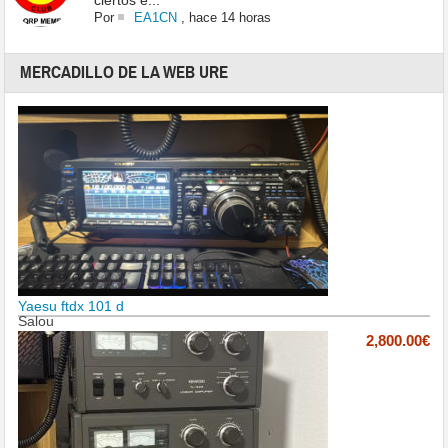
ciertos e...
Por
EA1CN
,
hace 14 horas
MERCADILLO DE LA WEB URE
Yaesu ftdx 101 d
Salou
2,800.00€