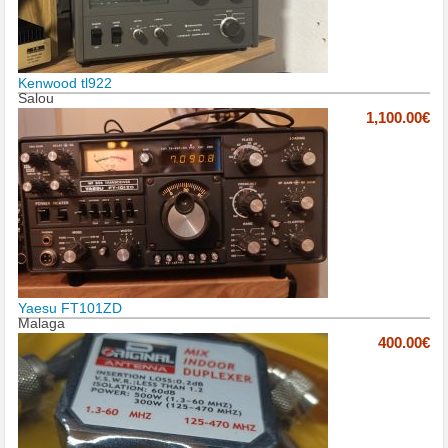
Kenwood tl922
Salou
1,100.00€
Yaesu FT101ZD
Malaga
400.00€