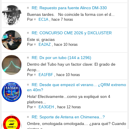
RE: Repuesto para fuente Alinco DM-330
Buenas tardes. No coincide la forma con el d...
Por
EC1A
,
hace 7 horas
RE: CONCURSO CME 2026 y DXCLUSTER
Este si, gracias
Por
EA2AZ
,
hace 10 horas
RE: Dx por un tubo (144 a 1296)
Dentro del Tubo hay un factor clave: El grado de
Acop...
Por
EA1FBF
,
hace 10 horas
RE: Desde que empezó el verano... ¿QRM extremo
en 40m?
Hola! Efectivamente...como ya expliqué son 4
plafones...
Por
EA3GEH
,
hace 12 horas
RE: Soporte de Antena en Chimenea...?
Ombre, omologada omologada… ¿para qué? Cuando