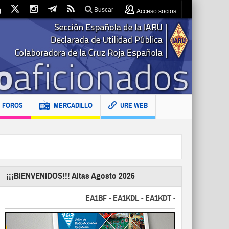
Buscar
Acceso socios
FOROS
MERCADILLO
URE WEB
¡¡¡BIENVENIDOS!!! Altas Agosto 2026
EA1BF - EA1KDL - EA1KDT - EA2FBJ - EA2FJU - E