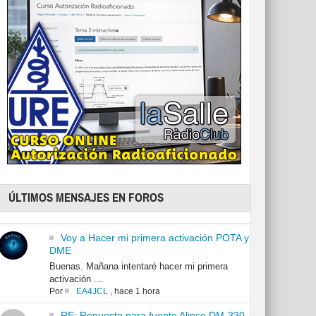
ÚLTIMOS MENSAJES EN FOROS
Voy a Hacer mi primera activación POTA y
DME
Buenas. Mañana intentaré hacer mi primera
activación ...
Por
EA4JCL
,
hace 1 hora
RE: Repuesto para fuente Alinco DM-330