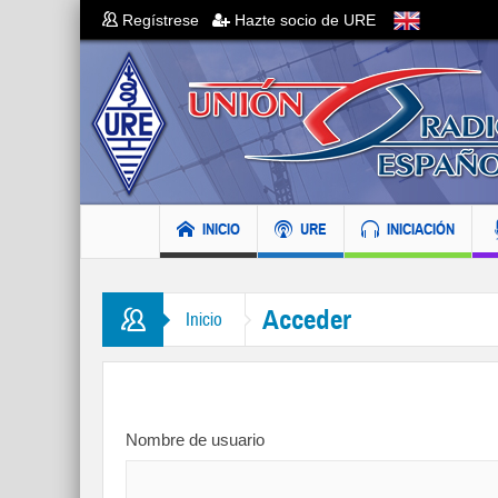
Regístrese
Hazte socio de URE
INICIO
URE
INICIACIÓN
Acceder
Inicio
Nombre de usuario