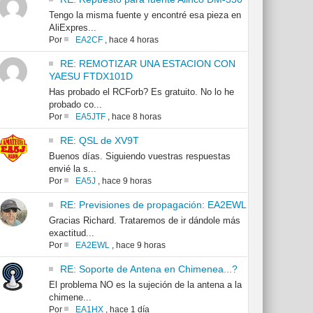
Tengo la misma fuente y encontré esa pieza en
AliExpres...
Por
EA2CF
,
hace 4 horas
RE: REMOTIZAR UNA ESTACION CON
YAESU FTDX101D
Has probado el RCForb? Es gratuito. No lo he
probado co...
Por
EA5JTF
,
hace 8 horas
RE: QSL de XV9T
Buenos días. Siguiendo vuestras respuestas
envié la s...
Por
EA5J
,
hace 9 horas
RE: Previsiones de propagación: EA2EWL
Gracias Richard. Trataremos de ir dándole más
exactitud...
Por
EA2EWL
,
hace 9 horas
RE: Soporte de Antena en Chimenea...?
El problema NO es la sujeción de la antena a la
chimene...
Por
EA1HX
,
hace 1 día