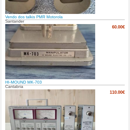
Vendo dos talkis PMR Motorola
Santander
60.00€
HI-MOUND MK-703
Cantabria
110.00€