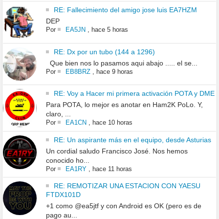
RE: Fallecimiento del amigo jose luis EA7HZM
DEP
Por
EA5JN
,
hace 5 horas
RE: Dx por un tubo (144 a 1296)
Que bien nos lo pasamos aqui abajo ..... el se...
Por
EB8BRZ
,
hace 9 horas
RE: Voy a Hacer mi primera activación POTA y DME
Para POTA, lo mejor es anotar en Ham2K PoLo. Y,
claro, ...
Por
EA1CN
,
hace 10 horas
RE: Un aspirante más en el equipo, desde Asturias
Un cordial saludo Francisco José. Nos hemos
conocido ho...
Por
EA1RY
,
hace 11 horas
RE: REMOTIZAR UNA ESTACION CON YAESU
FTDX101D
+1 como @ea5jtf y con Android es OK (pero es de
pago au...