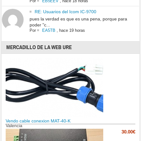
Por
EB5EEV
,
hace 18 horas
RE: Usuarios del Icom IC-9700
pues la verdad es que es una pena, porque para
poder "c...
Por
EA5TB
,
hace 19 horas
MERCADILLO DE LA WEB URE
Vendo cable conexion MAT-40-K
Valencia
30.00€