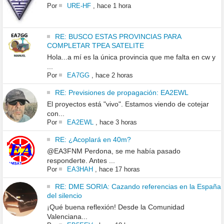
Por
URE-HF
,
hace 1 hora
RE: BUSCO ESTAS PROVINCIAS PARA
COMPLETAR TPEA SATELITE
Hola...a mí es la única provincia que me falta en cw y
...
Por
EA7GG
,
hace 2 horas
RE: Previsiones de propagación: EA2EWL
El proyectos está "vivo". Estamos viendo de cotejar
con...
Por
EA2EWL
,
hace 3 horas
RE: ¿Acoplará en 40m?
@EA3FNM Perdona, se me había pasado
responderte. Antes ...
Por
EA3HAH
,
hace 17 horas
RE: DME SORIA: Cazando referencias en la España
del silencio
¡Qué buena reflexión! Desde la Comunidad
Valenciana...