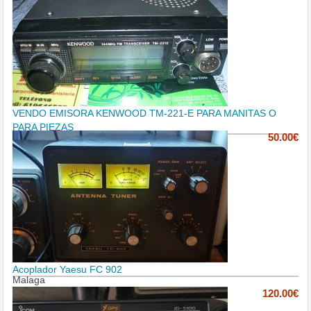
VENDO EMISORA KENWOOD TM-221-E PARA MANITAS O
PARA PIEZAS
50.00€
Acoplador Yaesu FC 902
Malaga
120.00€