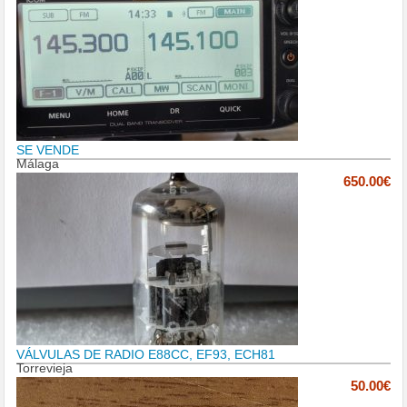
SE VENDE
Málaga
650.00€
VÁLVULAS DE RADIO E88CC, EF93, ECH81
Torrevieja
50.00€