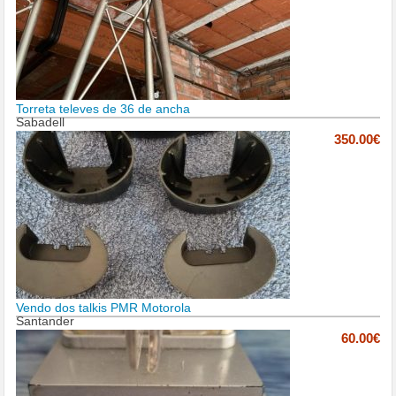
Torreta televes de 36 de ancha
Sabadell
350.00€
Vendo dos talkis PMR Motorola
Santander
60.00€