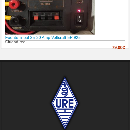
Fuente lineal 25-30 Amp Voltcraft EP 925
Ciudad real
79.00€