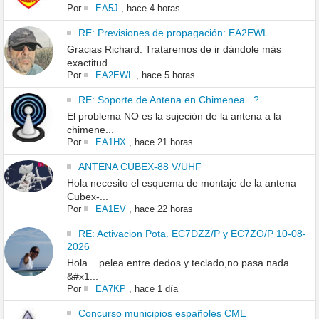
Por
EA5J
,
hace 4 horas
RE: Previsiones de propagación: EA2EWL
Gracias Richard. Trataremos de ir dándole más
exactitud...
Por
EA2EWL
,
hace 5 horas
RE: Soporte de Antena en Chimenea...?
El problema NO es la sujeción de la antena a la
chimene...
Por
EA1HX
,
hace 21 horas
ANTENA CUBEX-88 V/UHF
Hola necesito el esquema de montaje de la antena
Cubex-...
Por
EA1EV
,
hace 22 horas
RE: Activacion Pota. EC7DZZ/P y EC7ZO/P 10-08-
2026
Hola ...pelea entre dedos y teclado,no pasa nada
&#x1...
Por
EA7KP
,
hace 1 día
Concurso municipios españoles CME